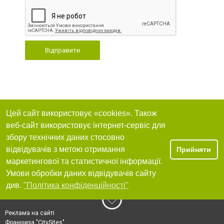
Відправити
Цей сайт використовує «cookies». Також
веб-сайт використовує інтернет-сервіс для
збору технічних даних стосовно
відвідувачів з метою отримання
Прийняти
маркетингової та статистичної інформації.
Умови обробки даних відвідувачів сайту
див.
"Політика конфіденційності"
Реклама на сайті
Франшиза "CitySites"