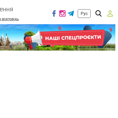
ення
Рус
-відповідь