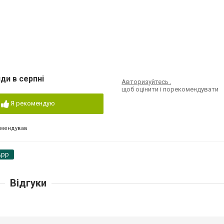
ди в серпні
Авторизуйтесь
,
щоб оцінити і порекомендувати
Я рекомендую
омендував
App
Відгуки