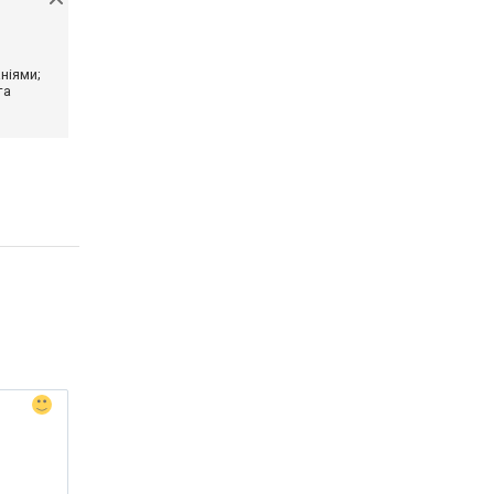
ніями;
та