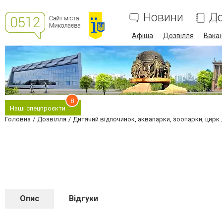
Новини
До
Афіша
Дозвілля
Вакан
8
Наші спецпроєкти
Головна
Дозвілля
Дитячий відпочинок, аквапарки, зоопарки, цирк
Опис
Відгуки