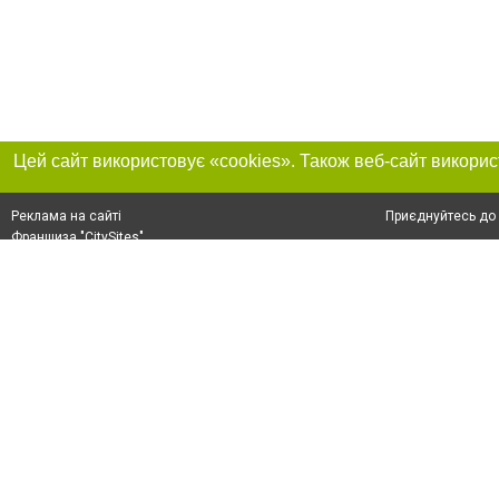
Приєднуйтесь до 
Реклама на сайті
Франшиза "CitySites"
+38 (095) 515-50-87
Про нас
Контакт
З питань реклами: +38 (095) 515-50-87. E-mail:
Допускається цит
reklama@0512.com.ua
тексті обов'язко
розміщення прямо
абзацу в тексті 
E-mail редакції:
news@0512.com.ua
Матеріали з плаш
"Політичні новини
Політика конфіде