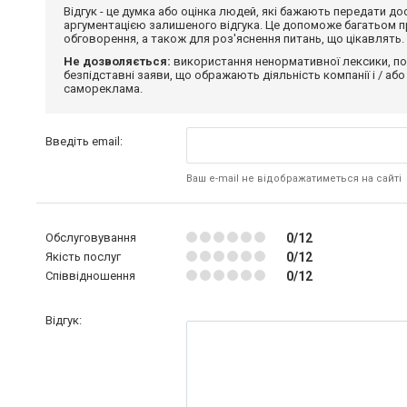
Відгук - це думка або оцінка людей, які бажають передати 
аргументацією залишеного відгука. Це допоможе багатьом пр
обговорення, а також для роз'яснення питань, що цікавлять.
Не дозволяється:
використання ненормативної лексики, по
безпідставні заяви, що ображають діяльність компанії і / або
самореклама.
Введіть email:
Ваш e-mail не відображатиметься на сайті
Обслуговування
0/12
Якість послуг
0/12
Співвідношення
0/12
Відгук: