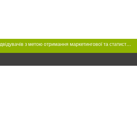
Цей сайт використовує «cookies». Також веб-сайт використовує інтернет-сервіс для збору технічних даних стосовно відвідувачів з метою отримання маркетингової та статистичної інформації. Умови обробки даних відвідувачів сайту див.
розміщення в
обов'язкове
нижче другого
цпроєкт",
реклами.