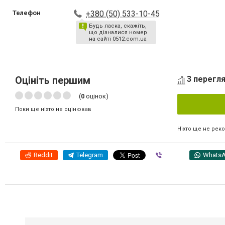
Телефон
+380 (50) 533-10-45
Будь ласка, скажіть,
що дізналися номер
на сайті 0512.com.ua
Оцініть першим
3 перегля
(
0
оцінок)
Поки ще ніхто не оцінював
Ніхто ще не рек
Reddit
Telegram
Viber
Whats