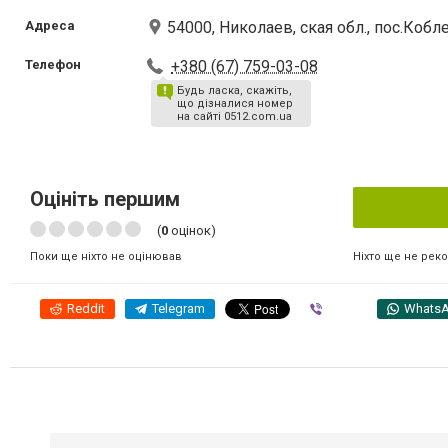
Адреса
54000, Николаев, ская обл., пос.Кобл
Телефон
+380 (67) 759-03-08
Будь ласка, скажіть,
що дізналися номер
на сайті 0512.com.ua
Оцініть першим
(
0
оцінок)
Ніхто ще не рек
Поки ще ніхто не оцінював
Reddit
Telegram
Viber
Whats