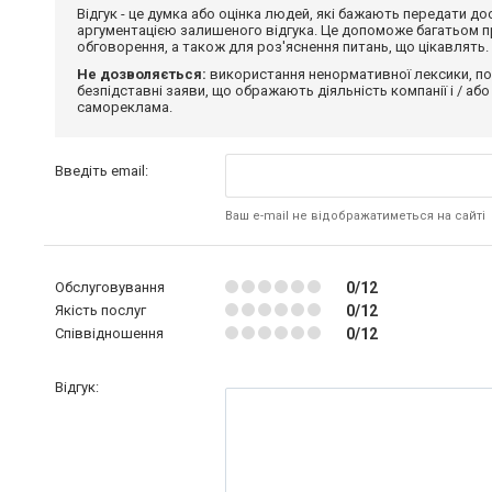
Відгук - це думка або оцінка людей, які бажають передати 
аргументацією залишеного відгука. Це допоможе багатьом пр
обговорення, а також для роз'яснення питань, що цікавлять.
Не дозволяється:
використання ненормативної лексики, по
безпідставні заяви, що ображають діяльність компанії і / або
самореклама.
Введіть email:
Ваш e-mail не відображатиметься на сайті
Обслуговування
0/12
Якість послуг
0/12
Співвідношення
0/12
Відгук: