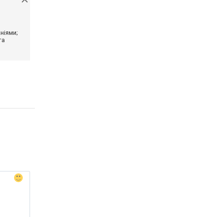
ніями;
та