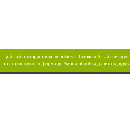
Цей сайт використовує «cookies». Також веб-сайт викорис
та статистичної інформації. Умови обробки даних відвідув
Приєднуйтесь до 
Реклама на сайті
Франшиза "CitySites"
+38 (095) 515-50-87
Про нас
Контакт
З питань реклами: +38 (095) 515-50-87. E-mail:
Допускається цит
reklama@0512.com.ua
тексті обов'язко
розміщення прямо
абзацу в тексті 
E-mail редакції:
news@0512.com.ua
Матеріали з плаш