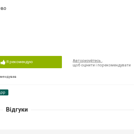
ево
Авторизуйтесь
,
Я рекомендую
щоб оцінити і порекомендувати
омендував
App
Відгуки