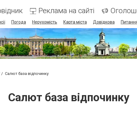
відник
Реклама на сайті
Оголош
сії
Погода
Нерухомість
Карта міста
Довідкова
Питання
Салют база відпочинку
Салют база відпочинку