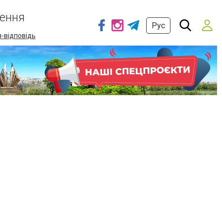
ення
Рус
-відповідь