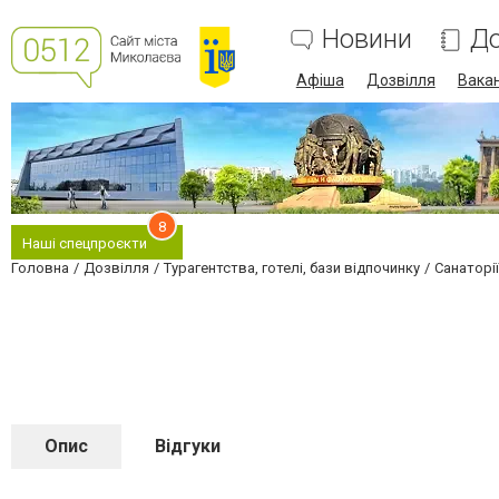
Новини
До
Афіша
Дозвілля
Вакан
8
Наші спецпроєкти
Головна
Дозвілля
Турагентства, готелі, бази відпочинку
Санаторії
Опис
Відгуки