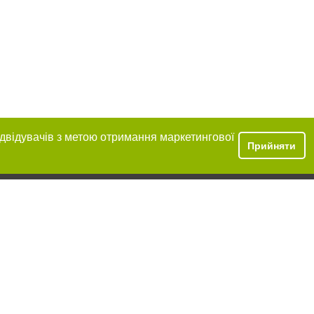
ідвідувачів з метою отримання маркетингової
Прийняти
розміщення в
обов'язкове
нижче другого
цпроєкт",