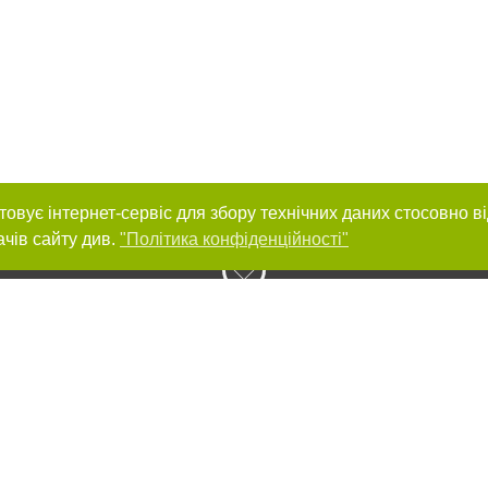
товує інтернет-сервіс для збору технічних даних стосовно в
ачів сайту див.
"Політика конфіденційності"
нас :
и
Автори проєкту
ування матеріалів без отримання попередньої згоди 0512.com.ua за умови 
вого посилання на 0512.com.ua - Сайт міста Миколаєва. Для інтернет-видань 
го, відкритого для пошукових систем гіперпосилання на цитовані статті не 
або в якості джерела. Порушення виняткових прав переслідується Законом.
ками "Новини компаній", "Промо", "Партнерський матеріал", "Партнерський спе