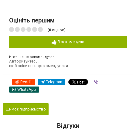
Оцініть першим
(
0
оцінок)
Я рекомендую
Ніхто ще не рекомендував
Авторизуйтесь
,
щоб оцінити і порекомендувати
Reddit
Telegram
Viber
WhatsApp
Це моє підприємство
Відгуки