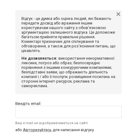
Відгук - це думка або оцінка людей, які бажають
передати досвід або враження іншим
користувачам нашого сайту з обов'язковою
аргументацією залишеного відгука. Це допоможе
багатьом прийняти правильне рішення.
Коментарі призначені для спілкування та
обговорення, а також для роз'яснення питань, що
цікавлять.
Не дозволяється:
використання ненормативної
лексики, погроз або образ; безпосереднє
порівняння з іншими конкуруючими компаніями;
безпідставні заяви, що ображають діяльність
компанії і / або її послуги; розміщення посилань на
сторонні інтернет-ресурси; реклама та
самореклама.
Введіть email:
Ваш e-mail не відображатиметься на сайті
або
Авторизуйтесь
для написання відгуку