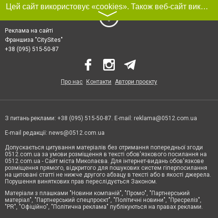
Цей сайт використовує «cookies». Також веб-сайт використовує інтернет-сервіс для збору технічних даних стосовно відвідувачів з метою отримання маркетингової та статистичної інформації. Умови обробки даних відвідувачів сайту див.
〉
Реклама на сайті
Франшиза "CitySites"
+38 (095) 515-50-87
Про нас
Контакти
Автори проєкту
З питань реклами: +38 (095) 515-50-87. E-mail:
reklama@0512.com.ua
E-mail редакції:
news@0512.com.ua
Допускається цитування матеріалів без отримання попередньої згоди
0512.com.ua за умови розміщення в тексті обов'язкового посилання на
0512.com.ua - Сайт міста Миколаєва. Для інтернет-видань обов'язкове
розміщення прямого, відкритого для пошукових систем гіперпосилання
на цитовані статті не нижче другого абзацу в тексті або в якості джерела.
Порушення виняткових прав переслідується Законом.
Матеріали з плашками "Новини компаній", "Промо", "Партнерський
матеріал", "Партнерський спецпроєкт", "Політичні новини", "Пресреліз",
"PR", "Офіційно", "Політична реклама" публікуються на правах реклами.