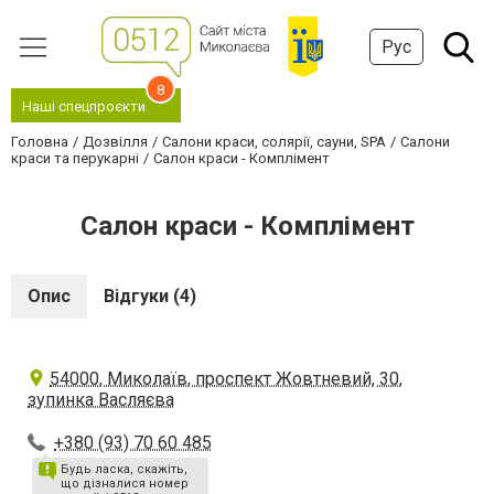
Рус
8
Наші спецпроєкти
Головна
Дозвілля
Салони краси, солярії, сауни, SPA
Салони
краси та перукарні
Салон краси - Комплімент
Салон краси - Комплімент
Опис
Відгуки (4)
54000, Миколаїв, проспект Жовтневий, 30,
зупинка Васляєва
+380 (93) 70 60 485
Будь ласка, скажіть,
що дізналися номер