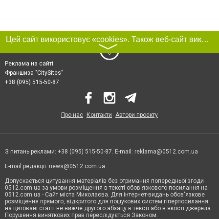
Цей сайт використовує «cookies». Також веб-сайт використовує інтернет-сервіс для збору технічних даних стосовно відвідувачів з метою отримання маркетингової та статистичної інформації. Умови обробки даних відвідувачів сайту див.
〉
Реклама на сайті
Франшиза "CitySites"
+38 (095) 515-50-87
Про нас
Контакти
Автори проєкту
З питань реклами: +38 (095) 515-50-87. E-mail:
reklama@0512.com.ua
E-mail редакції:
news@0512.com.ua
Допускається цитування матеріалів без отримання попередньої згоди
0512.com.ua за умови розміщення в тексті обов'язкового посилання на
0512.com.ua - Сайт міста Миколаєва. Для інтернет-видань обов'язкове
розміщення прямого, відкритого для пошукових систем гіперпосилання
на цитовані статті не нижче другого абзацу в тексті або в якості джерела.
Порушення виняткових прав переслідується Законом.