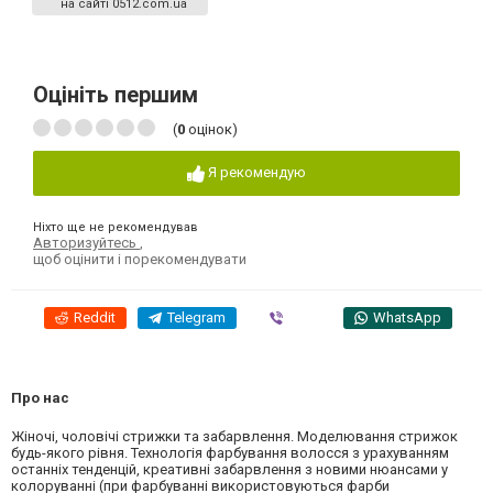
на сайті 0512.com.ua
Оцініть першим
(
0
оцінок)
Я рекомендую
Ніхто ще не рекомендував
Авторизуйтесь
,
щоб оцінити і порекомендувати
Reddit
Telegram
Viber
WhatsApp
Про нас
Жіночі, чоловічі стрижки та забарвлення. Моделювання стрижок
будь-якого рівня. Технологія фарбування волосся з урахуванням
останніх тенденцій, креативні забарвлення з новими нюансами у
колоруванні (при фарбуванні використовуються фарби