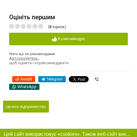
Оцініть першим
(
0
оцінок)
Я рекомендую
Ніхто ще не рекомендував
Авторизуйтесь
,
щоб оцінити і порекомендувати
Reddit
Telegram
Viber
WhatsApp
Це моє підприємство
Цей сайт використовує «cookies». Також веб-сайт використовує інтернет-сервіс для збору технічних даних стосовно відвідувачів з метою отримання маркетингової та статистичної інформації. Умови обробки даних відвідувачів сайту див.