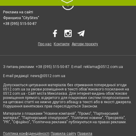
〉
Реклама на сайті
Франшиза "CitySites"
+38 (095) 515-50-87
Про нас
Контакти
Автори проєкту
З питань реклами: +38 (095) 515-50-87. E-mail:
reklama@0512.com.ua
E-mail редакції:
news@0512.com.ua
Допускається цитування матеріалів без отримання попередньої згоди
0512.com.ua за умови розміщення в тексті обов'язкового посилання на
0512.com.ua - Сайт міста Миколаєва. Для інтернет-видань обов'язкове
розміщення прямого, відкритого для пошукових систем гіперпосилання
на цитовані статті не нижче другого абзацу в тексті або в якості джерела.
Порушення виняткових прав переслідується Законом.
Матеріали з плашками "Новини компаній", "Промо", "Партнерський
матеріал", "Партнерський спецпроєкт", "Політичні новини", "Пресреліз",
"PR", "Офіційно", "Політична реклама" публікуються на правах реклами.
Політика конфіденційності
Правила сайту
Правила