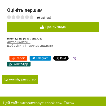
Оцініть першим
(
0
оцінок)
Я рекомендую
Ніхто ще не рекомендував
Авторизуйтесь
,
щоб оцінити і порекомендувати
Reddit
Telegram
Viber
WhatsApp
Це моє підприємство
Цей сайт використовує «cookies». Також