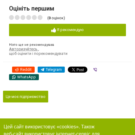
Оцініть першим
(
0
оцінок)
Я рекомендую
Ніхто ще не рекомендував
Авторизуйтесь
,
щоб оцінити і порекомендувати
Reddit
Telegram
Viber
WhatsApp
Це моє підприємство
Цей сайт використовує «cookies». Також
веб-сайт використовує інтернет-сервіс для