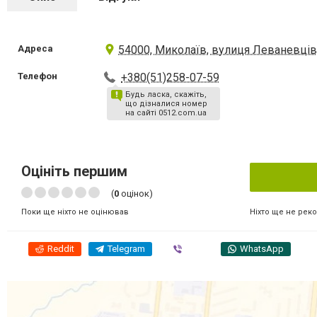
Адреса
54000, Миколаїв, вулиця Леваневців
Телефон
+380(51)258-07-59
Будь ласка, скажіть,
що дізналися номер
на сайті 0512.com.ua
Оцініть першим
(
0
оцінок)
Ніхто ще не рек
Поки ще ніхто не оцінював
Reddit
Telegram
Viber
WhatsApp