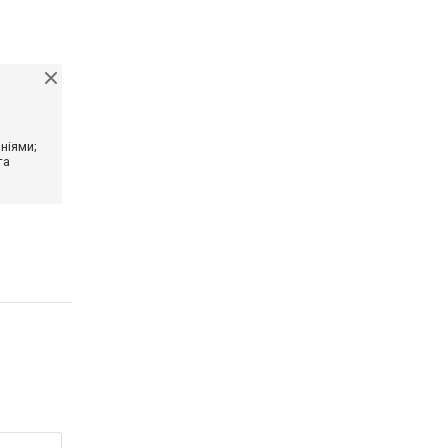
ніями;
та