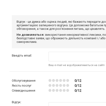
Відгук - це думка або оцінка людей, які бажають передати 
аргументацією залишеного відгука. Це допоможе багатьом пр
обговорення, а також для роз'яснення питань, що цікавлять.
Не дозволяється:
використання ненормативної лексики, по
безпідставні заяви, що ображають діяльність компанії і / або
самореклама.
Введіть email:
Ваш e-mail не відображатиметься на сайті
Обслуговування
0/12
Якість послуг
0/12
Співвідношення
0/12
Відгук: