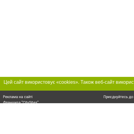
Приєднуйтесь до 
Реклама на сайті
Франшиза "CitySites"
+38 (095) 515-50-87
Про нас
Контакт
З питань реклами: +38 (095) 515-50-87. E-mail:
Допускається цит
reklama@0512.com.ua
тексті обов'язко