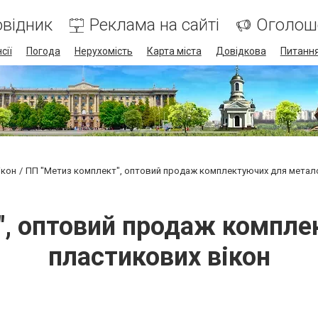
відник
Реклама на сайті
Оголош
сії
Погода
Нерухомість
Карта міста
Довідкова
Питання
ікон
ПП "Метиз комплект", оптовий продаж комплектуючих для метал
", оптовий продаж компле
пластикових вікон