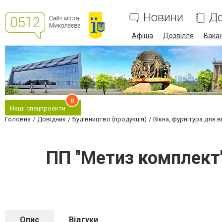
Новини
До
Афіша
Дозвілля
Вакан
8
Наші спецпроєкти
Головна
Довідник
Будівництво (продукція)
Вікна, фурнітура для в
ПП "Метиз комплект
Опис
Відгуки