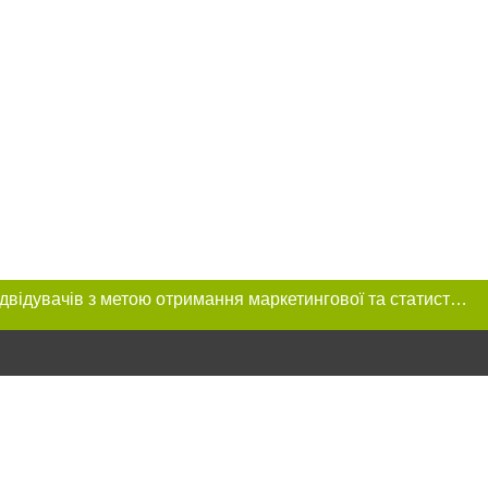
Цей сайт використовує «cookies». Також веб-сайт використовує інтернет-сервіс для збору технічних даних стосовно відвідувачів з метою отримання маркетингової та статистичної інформації. Умови обробки даних відвідувачів сайту див.
розміщення в
обов'язкове