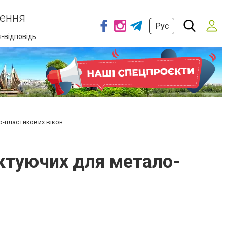
ення
Рус
-відповідь
о-пластикових вікон
ктуючих для метало-