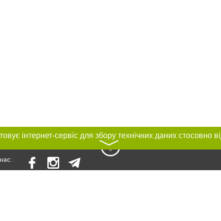
〉
нас :
и
Автори проєкту
ування матеріалів без отримання попередньої згоди 0512.com.ua за умови 
вого посилання на 0512.com.ua - Сайт міста Миколаєва. Для інтернет-видань 