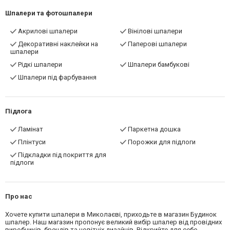
Шпалери та фотошпалери
Акрилові шпалери
Вінілові шпалери
Декоративні наклейки на
Паперові шпалери
шпалери
Рідкі шпалери
Шпалери бамбукові
Шпалери під фарбування
Підлога
Ламінат
Паркетна дошка
Плінтуси
Порожки для підлоги
Підкладки під покриття для
підлоги
Про нас
Хочете купити шпалери в Миколаєві, приходьте в магазин Будинок
шпалер. Наш магазин пропонує великий вибір шпалер від провідних
виробників, брендів та новітніх дизайнів. Відкрийте для себе