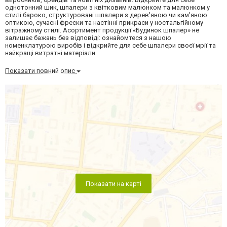
однотонний шик, шпалери з квітковим малюнком та малюнком у
стилі бароко, структуровані шпалери з дерев'яною чи кам'яною
оптикою, сучасні фрески та настінні прикраси у ностальгійному
вітражному стилі. Асортимент продукції «Будинок шпалер» не
залишає бажань без відповіді: ознайомтеся з нашою
номенклатурою виробів і відкрийте для себе шпалери своєї мрії та
найкращі витратні матеріали.
Показати повний опис
Показати на карті