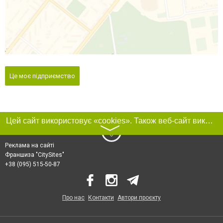
Це моє підприємство
Цей сайт використовує «cookies». Також веб-сайт використовує інтернет-сервіс для збору технічних даних стосовно відвідувачів з метою отримання маркетингової та статистичної інформації. Умови обробки даних відвідувачів сайту див.
〉
Реклама на сайті
Франшиза "CitySites"
+38 (095) 515-50-87
Про нас
Контакти
Автори проєкту