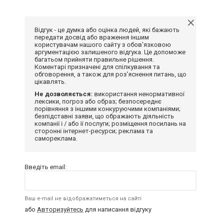
Відгук - це думка або оцінка людей, які бажають
передати досвід або враження іншим
користувачам нашого сайту з обов'язковою
аргументацією залишеного відгука. Це допоможе
багатьом прийняти правильне рішення.
Коментарі призначені для спілкування та
обговорення, а також для роз'яснення питань, що
цікавлять.
Не дозволяється:
використання ненормативної
лексики, погроз або образ; безпосереднє
порівняння з іншими конкуруючими компаніями;
безпідставні заяви, що ображають діяльність
компанії і / або її послуги; розміщення посилань на
сторонні інтернет-ресурси; реклама та
самореклама.
Введіть email:
Ваш e-mail не відображатиметься на сайті
або
Авторизуйтесь
для написання відгуку