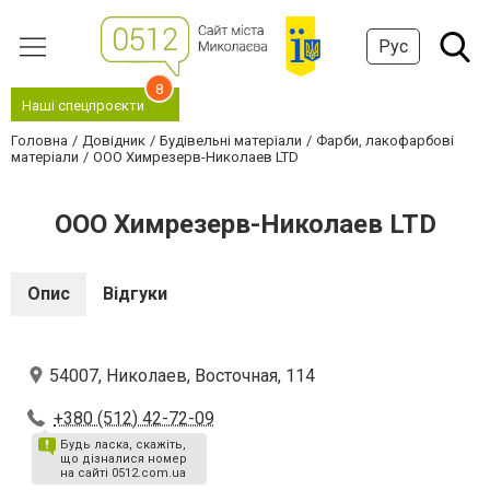
Рус
8
Наші спецпроєкти
Головна
Довідник
Будівельні матеріали
Фарби, лакофарбові
матеріали
ООО Химрезерв-Николаев LTD
ООО Химрезерв-Николаев LTD
Опис
Відгуки
54007, Николаев, Восточная, 114
+380 (512) 42-72-09
Будь ласка, скажіть,
що дізналися номер
на сайті 0512.com.ua