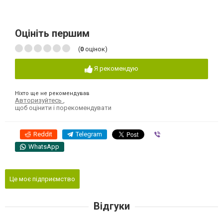
Оцініть першим
(
0
оцінок)
Я рекомендую
Ніхто ще не рекомендував
Авторизуйтесь
,
щоб оцінити і порекомендувати
Reddit
Telegram
Viber
WhatsApp
Це моє підприємство
Відгуки