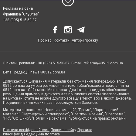
Реклама на сайті
Франшиза "CitySites"
+38 (095) 515-50-87
Про нас
Контакти
Автори проєкту
З питань реклами: +38 (095) 515-50-87. E-mail:
reklama@0512.com.ua
E-mail редакції:
news@0512.com.ua
Допускається цитування матеріалів без отримання попередньої згоди
0512.com.ua за умови розміщення в тексті обов'язкового посилання на
0512.com.ua - Сайт міста Миколаєва. Для інтернет-видань обов'язкове
розміщення прямого, відкритого для пошукових систем гіперпосилання
на цитовані статті не нижче другого абзацу в тексті або в якості джерела.
Порушення виняткових прав переслідується Законом.
Матеріали з плашками "Новини компаній", "Промо", "Партнерський
матеріал", "Партнерський спецпроєкт", "Політичні новини", "Пресреліз",
"PR", "Офіційно", "Політична реклама" публікуються на правах реклами.
Політика конфіденційності
Правила сайту
Правила
класифайд
Редакційна політика