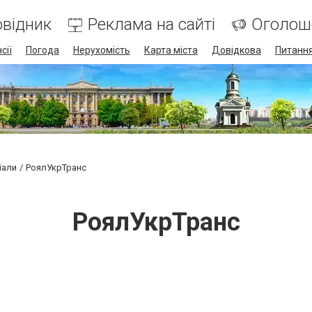
відник
Реклама на сайті
Оголош
сії
Погода
Нерухомість
Карта міста
Довідкова
Питання
іали
РоялУкрТранс
РоялУкрТранс