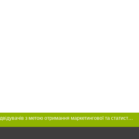
Цей сайт використовує «cookies». Також веб-сайт використовує інтернет-сервіс для збору технічних даних стосовно відвідувачів з метою отримання маркетингової та статистичної інформації. Умови обробки даних відвідувачів сайту див.