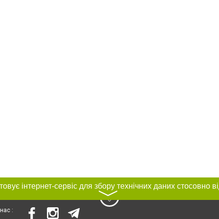
〉
нас :