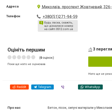
Адреса
Миколаїв, проспект Жовтневий, 326-
Телефон
+380(51)271-94-59
Будь ласка, скажіть,
що дізналися номер
на сайті 0512.com.ua
Оцініть першим
3 перегля
(
0
оцінок)
Поки ще ніхто не оцінював
Ніхто ще не рек
Reddit
Telegram
Viber
WhatsApp
Про нас
Бетон, пісок, сипучі матеріали у Миколаєв