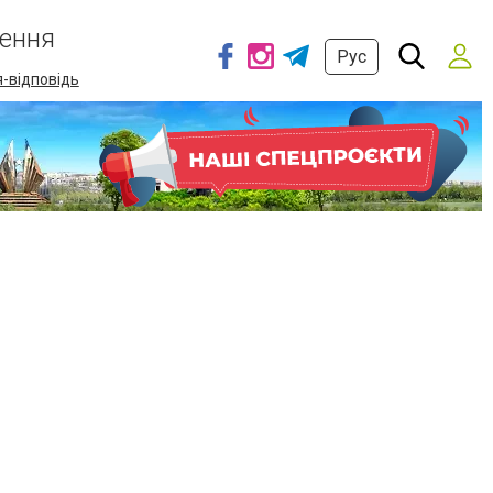
ення
Рус
-відповідь