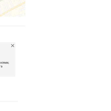
ніями;
та