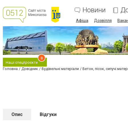
Новини
До
Афіша
Дозвілля
Вакан
8
Наші спецпроєкти
Головна
Довідник
Будівельні матеріали
Бетон, пісок, сипучі матер
Опис
Відгуки