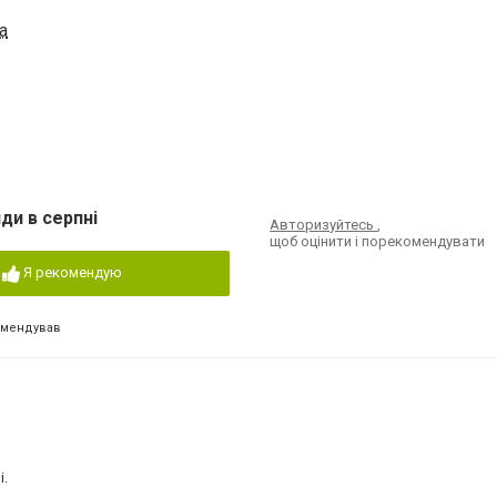
а
ди в серпні
Авторизуйтесь
,
щоб оцінити і порекомендувати
Я рекомендую
омендував
і.