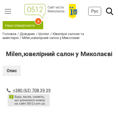
Рус
8
Наші спецпроєкти
Головна
Довідник
Шопінг
Ювелірні салони та
майстерні
Milen,ювелірний салон у Миколаєві
Milen,ювелірний салон у Миколаєві
Опис
+380 (63) 708 39 39
Будь ласка, скажіть,
що дізналися номер
на сайті 0512.com.ua