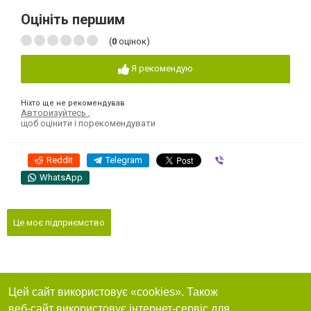
Оцініть першим
(
0
оцінок)
Я рекомендую
Ніхто ще не рекомендував
Авторизуйтесь
,
щоб оцінити і порекомендувати
Reddit
Telegram
Viber
WhatsApp
Це моє підприємство
Цей сайт використовує «cookies». Також
веб-сайт використовує інтернет-сервіс для