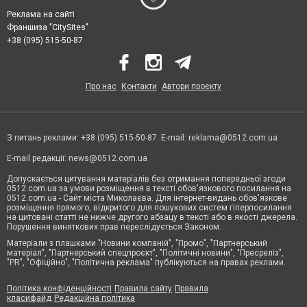
Реклама на сайті
Франшиза "CitySites"
+38 (095) 515-50-87
Про нас
Контакти
Автори проєкту
З питань реклами: +38 (095) 515-50-87. E-mail:
reklama@0512.com.ua
E-mail редакції:
news@0512.com.ua
Допускається цитування матеріалів без отримання попередньої згоди
0512.com.ua за умови розміщення в тексті обов'язкового посилання на
0512.com.ua - Сайт міста Миколаєва. Для інтернет-видань обов'язкове
розміщення прямого, відкритого для пошукових систем гіперпосилання
на цитовані статті не нижче другого абзацу в тексті або в якості джерела.
Порушення виняткових прав переслідується Законом.
Матеріали з плашками "Новини компаній", "Промо", "Партнерський
матеріал", "Партнерський спецпроєкт", "Політичні новини", "Пресреліз",
"PR", "Офіційно", "Політична реклама" публікуються на правах реклами.
Політика конфіденційності
Правила сайту
Правила
класифайд
Редакційна політика