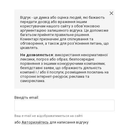
Відгук - це думка або оцінка людей, які бажають
передати досвід або враження іншим
користувачам нашого сайту з обов'язковою
аргументацією залишеного відгука. Це допоможе
багатьом прийняти правильне рішення.
Коментарі призначені для спілкування та
обговорення, а також для роз'яснення питань, що
цікавлять.
Не дозволяється:
використання ненормативної
лексики, погроз або образ; безпосереднє
порівняння з іншими конкуруючими компаніями;
безпідставні заяви, що ображають діяльність
компанії і / або її послуги; розміщення посилань на
сторонні інтернет-ресурси; реклама та
самореклама.
Введіть email:
Ваш e-mail не відображатиметься на сайті
або
Авторизуйтесь
для написання відгуку