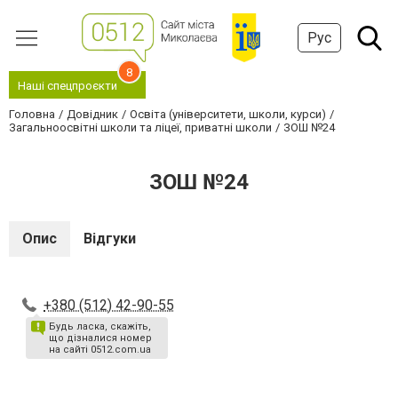
Рус
8
Наші спецпроєкти
Головна
Довідник
Освіта (університети, школи, курси)
Загальноосвітні школи та ліцеї, приватні школи
ЗОШ №24
ЗОШ №24
Опис
Відгуки
+380 (512) 42-90-55
Будь ласка, скажіть,
що дізналися номер
на сайті 0512.com.ua