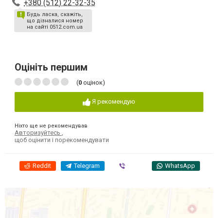
+380 (512) 22-32-35
Будь ласка, скажіть,
що дізналися номер
на сайті 0512.com.ua
Оцініть першим
(
0
оцінок)
Я рекомендую
Ніхто ще не рекомендував
Авторизуйтесь
,
щоб оцінити і порекомендувати
Reddit
Telegram
Viber
WhatsApp