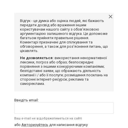
Відгук - це думка або оцінка людей, які бажають
передати досвід або враження іншим
користувачам нашого сайту з обов'язковою
аргументацією залишеного відгука. Це допоможе
багатьом прийняти правильне рішення.
Коментарі призначені для спілкування та
обговорення, а також для роз'яснення питань, що
цікавлять.
Не дозволяється:
використання ненормативної
лексики, погроз або образ; безпосереднє
порівняння з іншими конкуруючими компаніями;
безпідставні заяви, що ображають діяльність
компанії і / або її послуги; розміщення посилань на
сторонні інтернет-ресурси; реклама та
самореклама.
Введіть email:
Ваш e-mail не відображатиметься на сайті
або
Авторизуйтесь
для написання відгуку