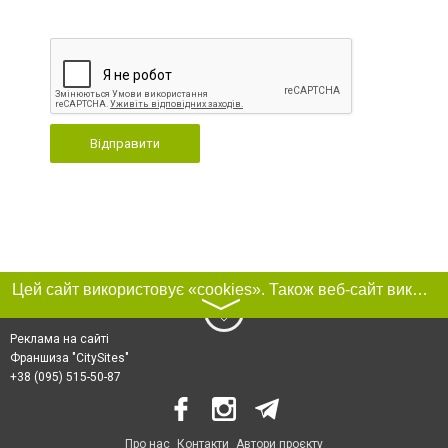
Відправити
Цей сайт використовує «cookies». Також веб-сайт використовує інтернет-сервіс для збору технічних даних стосовно відвідувачів з метою отримання маркетингової та статистичної інформації. Умови обробки даних відвідувачів сайту див.
〉
Реклама на сайті
Франшиза "CitySites"
+38 (095) 515-50-87
Про нас
Контакти
Автори проєкту