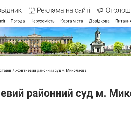
відник
Реклама на сайті
Оголош
сії
Погода
Нерухомість
Карта міста
Довідкова
Питання
ставів
Жовтневий районний суд м. Миколаєва
евий районний суд м. Мик