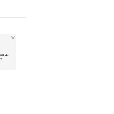
ніями;
та