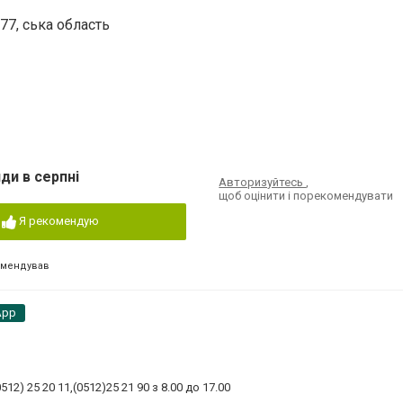
77, ська область
ди в серпні
Авторизуйтесь
,
щоб оцінити і порекомендувати
Я рекомендую
омендував
App
) 25 20 11,(0512)25 21 90 з 8.00 до 17.00