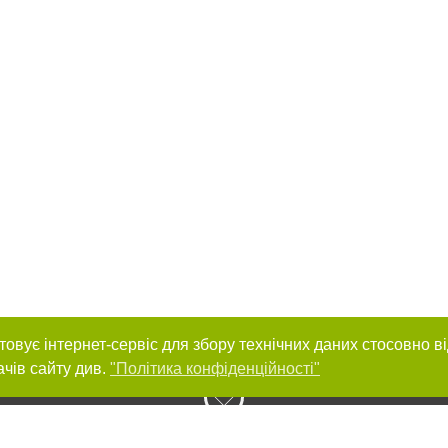
товує інтернет-сервіс для збору технічних даних стосовно в
ачів сайту див.
"Політика конфіденційності"
нас :