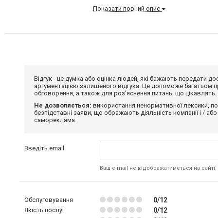
Показати повний опис
Відгук - це думка або оцінка людей, які бажають передати 
аргументацією залишеного відгука. Це допоможе багатьом пр
обговорення, а також для роз'яснення питань, що цікавлять.
Не дозволяється:
використання ненормативної лексики, по
безпідставні заяви, що ображають діяльність компанії і / або
самореклама.
Введіть email:
Ваш e-mail не відображатиметься на сайті
Обслуговування
0/12
Якість послуг
0/12