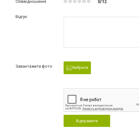
Співвідношення
0/12
Відгук:
Завантажити фото:
Вибрати
Відправити