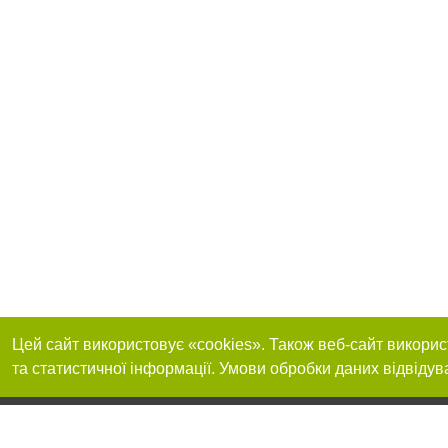
Цей сайт використовує «cookies». Також веб-сайт викорис
та статистичної інформації. Умови обробки даних відвідув
Приєднуйтесь до 
Реклама на сайті
Франшиза "CitySites"