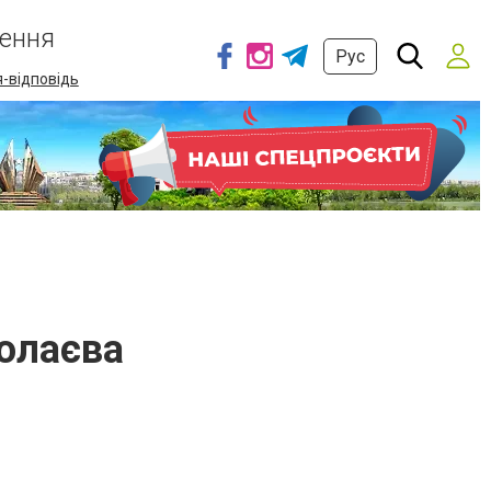
ення
Рус
-відповідь
олаєва