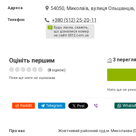
Адреса
54050, Миколаїв, вулиця Ольшанців, 
Телефон
+380 (512) 25-20-11
Будь ласка, скажіть,
що дізналися номер
на сайті 0512.com.ua
Оцініть першим
3 перегля
(
0
оцінок)
Поки ще ніхто не оцінював
Ніхто ще не рек
Reddit
Telegram
Viber
Whats
Про нас
Жовтневий районний суд м. Миколаєва (0512