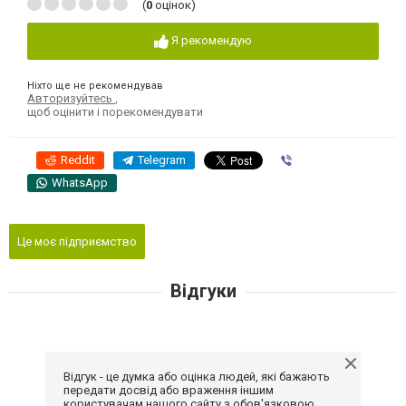
(
0
оцінок)
Я рекомендую
Ніхто ще не рекомендував
Авторизуйтесь
,
щоб оцінити і порекомендувати
Reddit
Telegram
Viber
WhatsApp
Це моє підприємство
Відгуки
Відгук - це думка або оцінка людей, які бажають
передати досвід або враження іншим
користувачам нашого сайту з обов'язковою