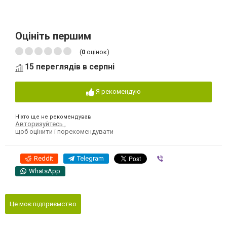
Оцініть першим
(
0
оцінок)
15 переглядів в серпні
Я рекомендую
Ніхто ще не рекомендував
Авторизуйтесь
,
щоб оцінити і порекомендувати
Reddit
Telegram
Viber
WhatsApp
Це моє підприємство