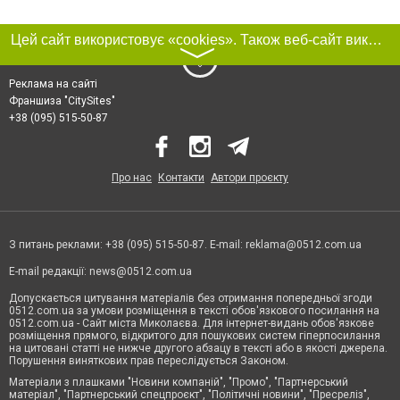
Цей сайт використовує «cookies». Також веб-сайт використовує інтернет-сервіс для збору технічних даних стосовно відвідувачів з метою отримання маркетингової та статистичної інформації. Умови обробки даних відвідувачів сайту див.
〉
Реклама на сайті
Франшиза "CitySites"
+38 (095) 515-50-87
Про нас
Контакти
Автори проєкту
З питань реклами: +38 (095) 515-50-87. E-mail:
reklama@0512.com.ua
E-mail редакції:
news@0512.com.ua
Допускається цитування матеріалів без отримання попередньої згоди
0512.com.ua за умови розміщення в тексті обов'язкового посилання на
0512.com.ua - Сайт міста Миколаєва. Для інтернет-видань обов'язкове
розміщення прямого, відкритого для пошукових систем гіперпосилання
на цитовані статті не нижче другого абзацу в тексті або в якості джерела.
Порушення виняткових прав переслідується Законом.
Матеріали з плашками "Новини компаній", "Промо", "Партнерський
матеріал", "Партнерський спецпроєкт", "Політичні новини", "Пресреліз",