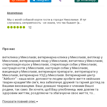
Anonymous
Мы с моей собакой корги гости в городе Николаеве. И тут
случилась неприятность - не знала, что так бывает (в...
12
Про нас
ветклініка у Миколаєві, ветеринарна клініка у Миколаєві, ветлікар у
Миколаєві, ветеринарний лікар у Миколаєві, ветаптека у Миколаєві,
стерилізація кішок у Миколаєві, стерилізація собак у Миколаєві,
кастрація котів у Миколаєві, кастрація собак у Миколаєві,
вакцинація у Миколаєві, ветеринарні препарати , ветприпарати у
Миколаєві, ветеринарне УЗД у Миколаєві. Ветеринарний центр
"Айболіт" - наша місія: допомогти людям зробити життя свійських
тварин кращим! Ми сім'я, яка забезпечує дружній та гарний догляд за
Вашими вихованцями. Ваші домашні тварини є членами Вашої
родини, так само. Ви хочете, щоб Ваш улюбленець жив довгим та
здоровим життям, розділяючи та збагачуючи своє життя, то...
Показати повний опис