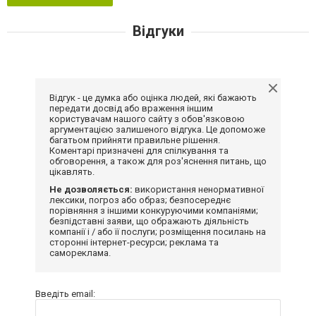
Відгуки
Відгук - це думка або оцінка людей, які бажають
передати досвід або враження іншим
користувачам нашого сайту з обов'язковою
аргументацією залишеного відгука. Це допоможе
багатьом прийняти правильне рішення.
Коментарі призначені для спілкування та
обговорення, а також для роз'яснення питань, що
цікавлять.
Не дозволяється:
використання ненормативної
лексики, погроз або образ; безпосереднє
порівняння з іншими конкуруючими компаніями;
безпідставні заяви, що ображають діяльність
компанії і / або її послуги; розміщення посилань на
сторонні інтернет-ресурси; реклама та
самореклама.
Введіть email: