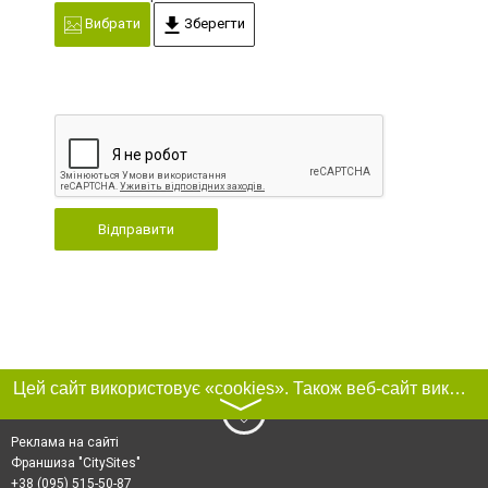
Вибрати
Зберегти
Відправити
Цей сайт використовує «cookies». Також веб-сайт використовує інтернет-сервіс для збору технічних даних стосовно відвідувачів з метою отримання маркетингової та статистичної інформації. Умови обробки даних відвідувачів сайту див.
〉
Реклама на сайті
Франшиза "CitySites"
+38 (095) 515-50-87