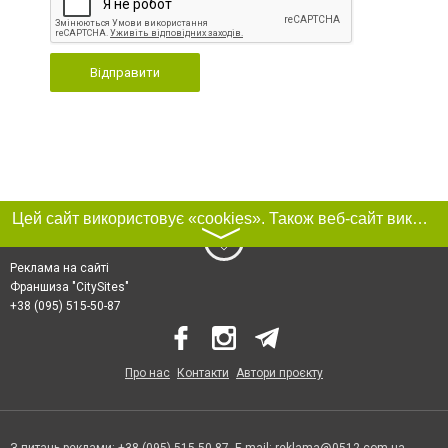
Відправити
Цей сайт використовує «cookies». Також веб-сайт використовує інтернет-сервіс для збору технічних даних стосовно відвідувачів з метою отримання маркетингової та статистичної інформації. Умови обробки даних відвідувачів сайту див.
〉
Реклама на сайті
Франшиза "CitySites"
+38 (095) 515-50-87
Про нас
Контакти
Автори проєкту