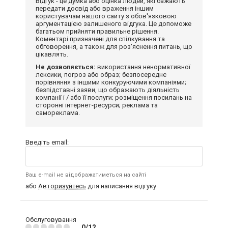
Відгук - це думка або оцінка людей, які бажають
передати досвід або враження іншим
користувачам нашого сайту з обов'язковою
аргументацією залишеного відгука. Це допоможе
багатьом прийняти правильне рішення.
Коментарі призначені для спілкування та
обговорення, а також для роз'яснення питань, що
цікавлять.
Не дозволяється:
використання ненормативної
лексики, погроз або образ; безпосереднє
порівняння з іншими конкуруючими компаніями;
безпідставні заяви, що ображають діяльність
компанії і / або її послуги; розміщення посилань на
сторонні інтернет-ресурси; реклама та
самореклама.
Введіть email:
Ваш e-mail не відображатиметься на сайті
або
Авторизуйтесь
для написання відгуку
Обслуговування
0/12