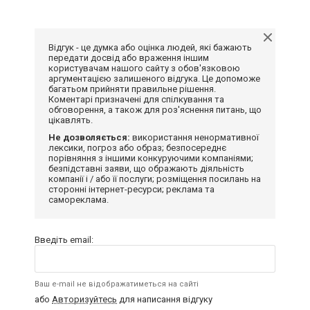
Відгук - це думка або оцінка людей, які бажають
передати досвід або враження іншим
користувачам нашого сайту з обов'язковою
аргументацією залишеного відгука. Це допоможе
багатьом прийняти правильне рішення.
Коментарі призначені для спілкування та
обговорення, а також для роз'яснення питань, що
цікавлять.
Не дозволяється:
використання ненормативної
лексики, погроз або образ; безпосереднє
порівняння з іншими конкуруючими компаніями;
безпідставні заяви, що ображають діяльність
компанії і / або її послуги; розміщення посилань на
сторонні інтернет-ресурси; реклама та
самореклама.
Введіть email:
Ваш e-mail не відображатиметься на сайті
або
Авторизуйтесь
для написання відгуку