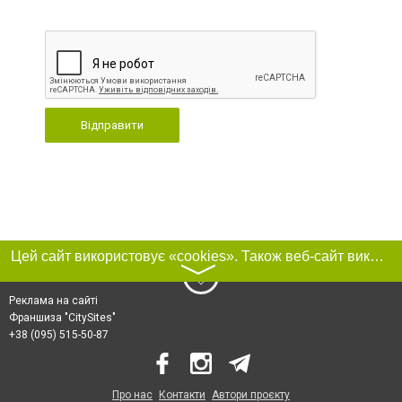
Відправити
Цей сайт використовує «cookies». Також веб-сайт використовує інтернет-сервіс для збору технічних даних стосовно відвідувачів з метою отримання маркетингової та статистичної інформації. Умови обробки даних відвідувачів сайту див.
〉
Реклама на сайті
Франшиза "CitySites"
+38 (095) 515-50-87
Про нас
Контакти
Автори проєкту