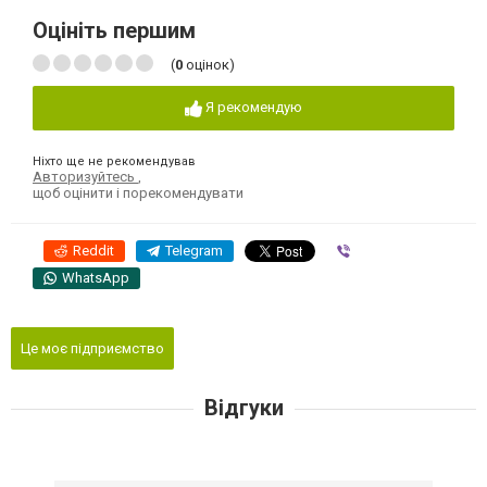
Оцініть першим
(
0
оцінок)
Я рекомендую
Ніхто ще не рекомендував
Авторизуйтесь
,
щоб оцінити і порекомендувати
Reddit
Telegram
Viber
WhatsApp
Це моє підприємство
Відгуки