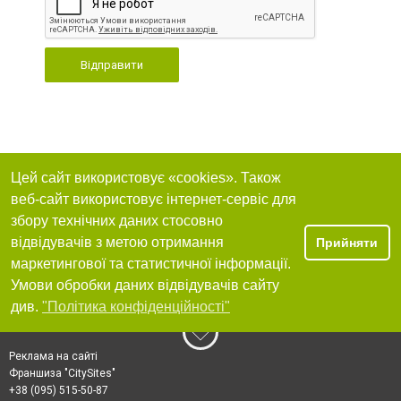
Відправити
Цей сайт використовує «cookies». Також
веб-сайт використовує інтернет-сервіс для
збору технічних даних стосовно
відвідувачів з метою отримання
Прийняти
маркетингової та статистичної інформації.
Умови обробки даних відвідувачів сайту
див.
"Політика конфіденційності"
Реклама на сайті
Франшиза "CitySites"
+38 (095) 515-50-87