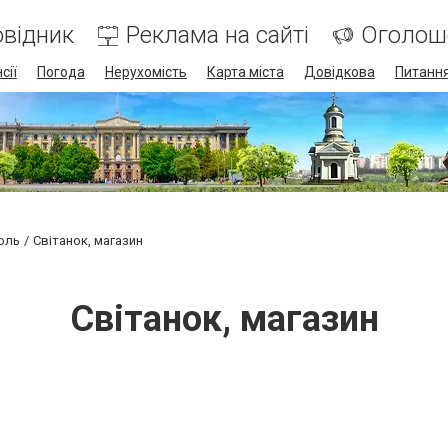
відник
Реклама на сайті
Оголош
сії
Погода
Нерухомість
Карта міста
Довідкова
Питання
оль
Світанок, магазин
Світанок, магазин