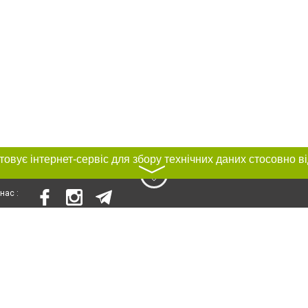
〉
нас :
и
Автори проєкту
ування матеріалів без отримання попередньої згоди 0512.com.ua за умови 
вого посилання на 0512.com.ua - Сайт міста Миколаєва. Для інтернет-видань 
го, відкритого для пошукових систем гіперпосилання на цитовані статті не 
або в якості джерела. Порушення виняткових прав переслідується Законом.