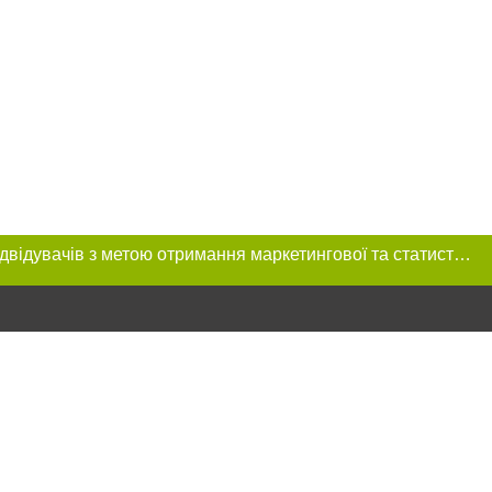
Цей сайт використовує «cookies». Також веб-сайт використовує інтернет-сервіс для збору технічних даних стосовно відвідувачів з метою отримання маркетингової та статистичної інформації. Умови обробки даних відвідувачів сайту див.
розміщення в
обов'язкове
нижче другого