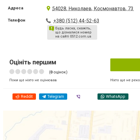
Адреса
54028, Николаев, Космонавтов, 73
Телефон
+380 (512) 44-52-63
Будь ласка, скажіть,
що дізналися номер
на сайті 0512.com.ua
Оцініть першим
(
0
оцінок)
Ніхто ще не рек
Поки ще ніхто не оцінював
Reddit
Telegram
Viber
WhatsApp