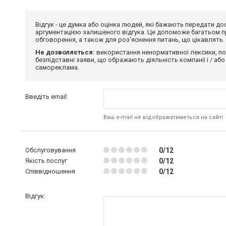
Відгук - це думка або оцінка людей, які бажають передати 
аргументацією залишеного відгука. Це допоможе багатьом пр
обговорення, а також для роз'яснення питань, що цікавлять.
Не дозволяється:
використання ненормативної лексики, по
безпідставні заяви, що ображають діяльність компанії і / або
самореклама.
Введіть email:
Ваш e-mail не відображатиметься на сайті
Обслуговування
0/12
Якість послуг
0/12
Співвідношення
0/12
Відгук: