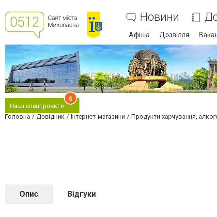
Новини
До
Афіша
Дозвілля
Вакан
8
Наші спецпроєкти
Головна
Довідник
Інтернет-магазини
Продукти харчування, алког
Опис
Відгуки