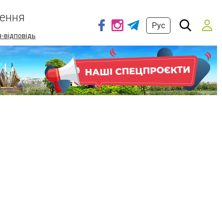
ення
Рус
-відповідь