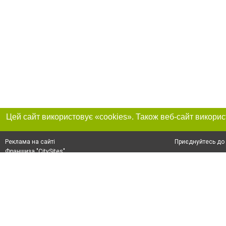
Приєднуйтесь до 
Реклама на сайті
Франшиза "CitySites"
+38 (095) 515-50-87
Про нас
Контакт
З питань реклами: +38 (095) 515-50-87. E-mail:
Допускається цит
reklama@0512.com.ua
тексті обов'язко
розміщення прямо
абзацу в тексті 
E-mail редакції:
news@0512.com.ua