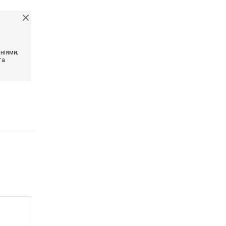
ніями;
та