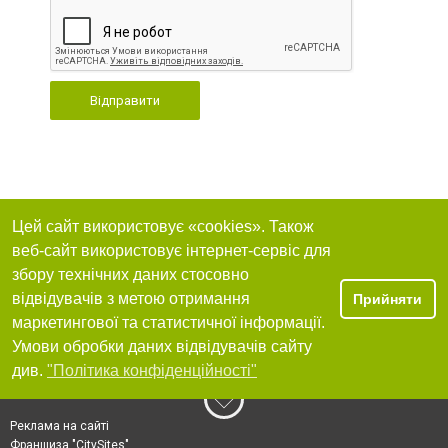
Відправити
Цей сайт використовує «cookies». Також
веб-сайт використовує інтернет-сервіс для
збору технічних даних стосовно
відвідувачів з метою отримання
Прийняти
маркетингової та статистичної інформації.
Умови обробки даних відвідувачів сайту
див.
"Політика конфіденційності"
Реклама на сайті
Франшиза "CitySites"