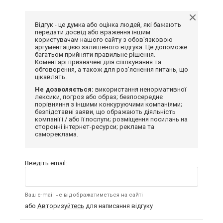
Відгук - це думка або оцінка людей, які бажають
передати досвід або враження іншим
користувачам нашого сайту з обов'язковою
аргументацією залишеного відгука. Це допоможе
багатьом прийняти правильне рішення.
Коментарі призначені для спілкування та
обговорення, а також для роз'яснення питань, що
цікавлять.
Не дозволяється:
використання ненормативної
лексики, погроз або образ; безпосереднє
порівняння з іншими конкуруючими компаніями;
безпідставні заяви, що ображають діяльність
компанії і / або її послуги; розміщення посилань на
сторонні інтернет-ресурси; реклама та
самореклама.
Введіть email:
Ваш e-mail не відображатиметься на сайті
або
Авторизуйтесь
для написання відгуку