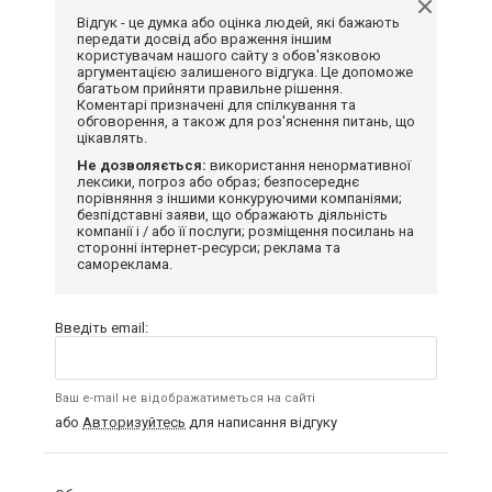
Відгук - це думка або оцінка людей, які бажають
передати досвід або враження іншим
користувачам нашого сайту з обов'язковою
аргументацією залишеного відгука. Це допоможе
багатьом прийняти правильне рішення.
Коментарі призначені для спілкування та
обговорення, а також для роз'яснення питань, що
цікавлять.
Не дозволяється:
використання ненормативної
лексики, погроз або образ; безпосереднє
порівняння з іншими конкуруючими компаніями;
безпідставні заяви, що ображають діяльність
компанії і / або її послуги; розміщення посилань на
сторонні інтернет-ресурси; реклама та
самореклама.
Введіть email:
Ваш e-mail не відображатиметься на сайті
або
Авторизуйтесь
для написання відгуку