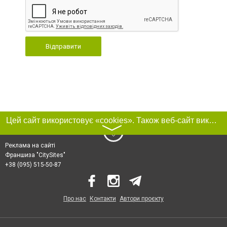
Відправити
Цей сайт використовує «cookies». Також веб-сайт використовує інтернет-сервіс для збору технічних даних стосовно відвідувачів з метою отримання маркетингової та статистичної інформації. Умови обробки даних відвідувачів сайту див.
〉
Реклама на сайті
Франшиза "CitySites"
+38 (095) 515-50-87
Про нас
Контакти
Автори проєкту