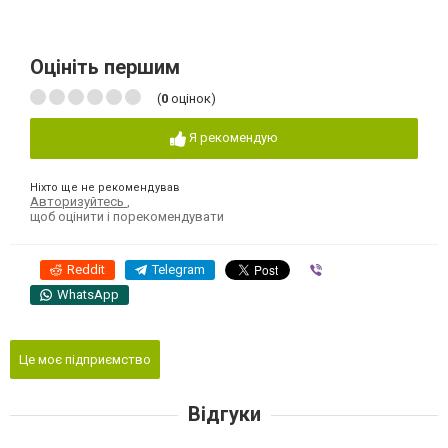
Оцініть першим
(
0
оцінок)
Я рекомендую
Ніхто ще не рекомендував
Авторизуйтесь
,
щоб оцінити і порекомендувати
Reddit
Telegram
Viber
WhatsApp
Це моє підприємство
Відгуки