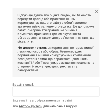
Відгук - це думка або оцінка людей, які бажають
передати досвід або враження іншим
користувачам нашого сайту з обов'язковою
аргументацією залишеного відгука. Це допоможе
багатьом прийняти правильне рішення.
Коментарі призначені для спілкування та
обговорення, а також для роз'яснення питань, що
цікавлять.
Не дозволяється:
використання ненормативної
лексики, погроз або образ; безпосереднє
порівняння з іншими конкуруючими компаніями;
безпідставні заяви, що ображають діяльність
компанії і / або її послуги; розміщення посилань на
сторонні інтернет-ресурси; реклама та
самореклама.
Введіть email:
Ваш e-mail не відображатиметься на сайті
або
Авторизуйтесь
для написання відгуку