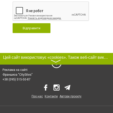
Відправити
Цей сайт використовує «cookies». Також веб-сайт використовує інтернет-сервіс для збору технічних даних стосовно відвідувачів з метою отримання маркетингової та статистичної інформації. Умови обробки даних відвідувачів сайту див.
〉
Реклама на сайті
Франшиза "CitySites"
+38 (095) 515-50-87
Про нас
Контакти
Автори проєкту