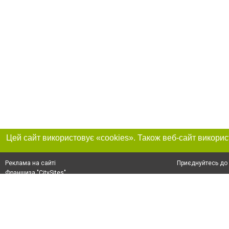
Приєднуйтесь до 
Реклама на сайті
Франшиза "CitySites"
+38 (095) 515-50-87
Про нас
Контакт
З питань реклами: +38 (095) 515-50-87. E-mail:
Допускається цит
reklama@0512.com.ua
тексті обов'язко