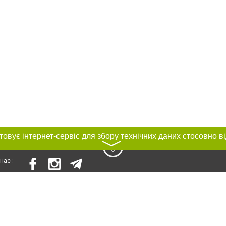
〉
нас :
и
Автори проєкту
ування матеріалів без отримання попередньої згоди 0512.com.ua за умови 
вого посилання на 0512.com.ua - Сайт міста Миколаєва. Для інтернет-видань 