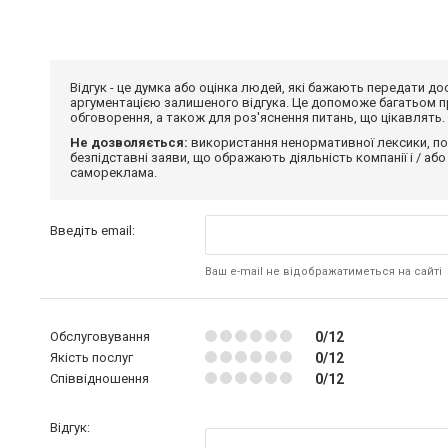
Відгук - це думка або оцінка людей, які бажають передати 
аргументацією залишеного відгука. Це допоможе багатьом пр
обговорення, а також для роз'яснення питань, що цікавлять.
Не дозволяється:
використання ненормативної лексики, по
безпідставні заяви, що ображають діяльність компанії і / або
самореклама.
Введіть email:
Ваш e-mail не відображатиметься на сайті
Обслуговування
0/12
Якість послуг
0/12
Співвідношення
0/12
Відгук: