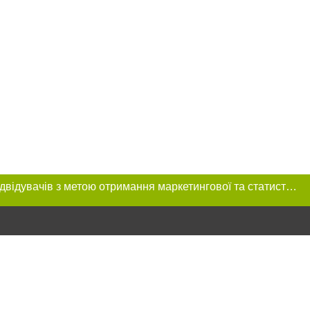
Цей сайт використовує «cookies». Також веб-сайт використовує інтернет-сервіс для збору технічних даних стосовно відвідувачів з метою отримання маркетингової та статистичної інформації. Умови обробки даних відвідувачів сайту див.
розміщення в
обов'язкове