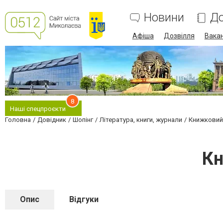
Новини
До
Афіша
Дозвілля
Вакан
8
Наші спецпроєкти
Головна
Довідник
Шопінг
Література, книги, журнали
Книжковий 
Кн
Опис
Відгуки