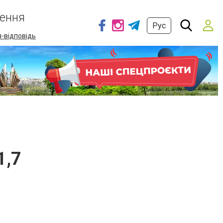
ення
Рус
-відповідь
1,7