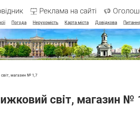
відник
Реклама на сайті
Оголош
сії
Погода
Нерухомість
Карта міста
Довідкова
Питання
світ, магазин № 1,7
ижковий світ, магазин № 