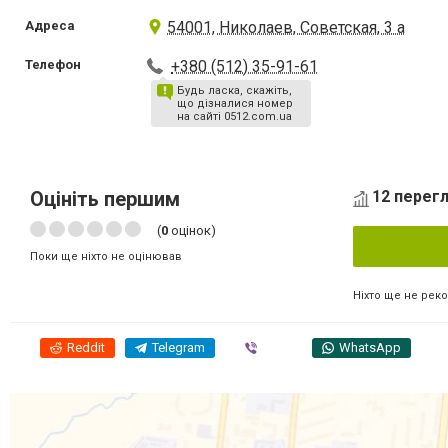
Адреса
54001, Николаев, Советская, 3 а
Телефон
+380 (512) 35-91-61
Будь ласка, скажіть,
що дізналися номер
на сайті 0512.com.ua
Оцініть першим
12 перегл
(
0
оцінок)
Поки ще ніхто не оцінював
Ніхто ще не рек
Reddit
Telegram
Viber
WhatsApp