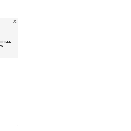
ніями;
та