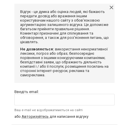
Відгук - це думка або оцінка людей, які бажають
передати досвід або враження іншим
користувачам нашого сайту з обов'язковою
аргументацією залишеного відгука. Це допоможе
багатьом прийняти правильне рішення.
Коментарі призначені для спілкування та
обговорення, а також для роз'яснення питань, що
цікавлять.
Не дозволяється:
використання ненормативної
лексики, погроз або образ; безпосереднє
порівняння з іншими конкуруючими компаніями;
безпідставні заяви, що ображають діяльність
компанії і / або її послуги; розміщення посилань на
сторонні інтернет-ресурси; реклама та
самореклама.
Введіть email:
Ваш e-mail не відображатиметься на сайті
або
Авторизуйтесь
для написання відгуку