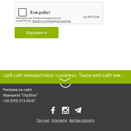
Відправити
Цей сайт використовує «cookies». Також веб-сайт використовує інтернет-сервіс для збору технічних даних стосовно відвідувачів з метою отримання маркетингової та статистичної інформації. Умови обробки даних відвідувачів сайту див.
〉
Реклама на сайті
Франшиза "CitySites"
+38 (095) 515-50-87
Про нас
Контакти
Автори проєкту