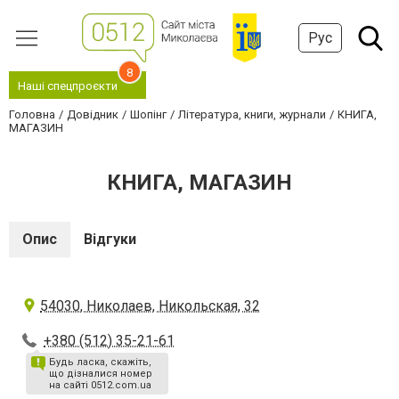
Рус
8
Наші спецпроєкти
Головна
Довідник
Шопінг
Література, книги, журнали
КНИГА,
МАГАЗИН
КНИГА, МАГАЗИН
Опис
Відгуки
54030, Николаев, Никольская, 32
+380 (512) 35-21-61
Будь ласка, скажіть,
що дізналися номер
на сайті 0512.com.ua