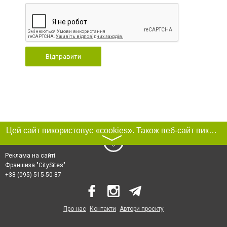
Відправити
Цей сайт використовує «cookies». Також веб-сайт використовує інтернет-сервіс для збору технічних даних стосовно відвідувачів з метою отримання маркетингової та статистичної інформації. Умови обробки даних відвідувачів сайту див.
〉
Реклама на сайті
Франшиза "CitySites"
+38 (095) 515-50-87
Про нас
Контакти
Автори проєкту