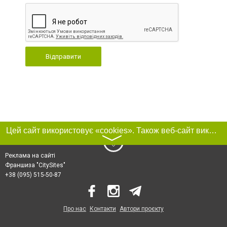
Відправити
Цей сайт використовує «cookies». Також веб-сайт використовує інтернет-сервіс для збору технічних даних стосовно відвідувачів з метою отримання маркетингової та статистичної інформації. Умови обробки даних відвідувачів сайту див.
〉
Реклама на сайті
Франшиза "CitySites"
+38 (095) 515-50-87
Про нас
Контакти
Автори проєкту