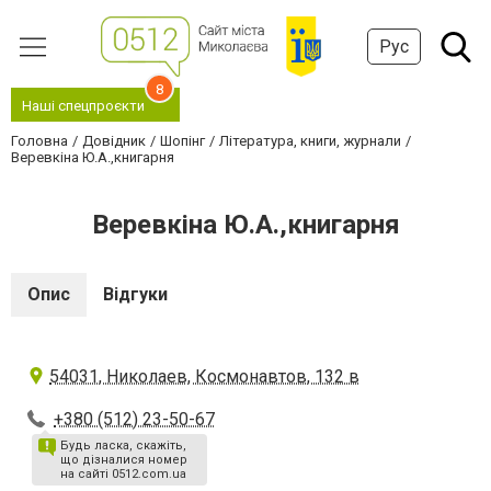
Рус
8
Наші спецпроєкти
Головна
Довідник
Шопінг
Література, книги, журнали
Веревкіна Ю.А.,книгарня
Веревкіна Ю.А.,книгарня
Опис
Відгуки
54031, Николаев, Космонавтов, 132 в
+380 (512) 23-50-67
Будь ласка, скажіть,
що дізналися номер
на сайті 0512.com.ua