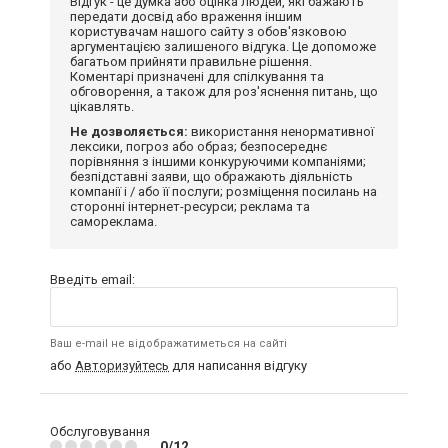
Відгук - це думка або оцінка людей, які бажають
передати досвід або враження іншим
користувачам нашого сайту з обов'язковою
аргументацією залишеного відгука. Це допоможе
багатьом прийняти правильне рішення.
Коментарі призначені для спілкування та
обговорення, а також для роз'яснення питань, що
цікавлять.
Не дозволяється:
використання ненормативної
лексики, погроз або образ; безпосереднє
порівняння з іншими конкуруючими компаніями;
безпідставні заяви, що ображають діяльність
компанії і / або її послуги; розміщення посилань на
сторонні інтернет-ресурси; реклама та
самореклама.
Введіть email:
Ваш e-mail не відображатиметься на сайті
або
Авторизуйтесь
для написання відгуку
Обслуговування
0/12