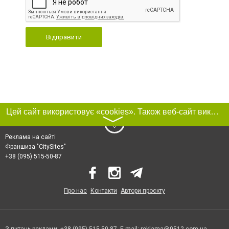
Відправити
Цей сайт використовує «cookies». Також веб-сайт використовує інтернет-сервіс для збору технічних даних стосовно відвідувачів з метою отримання маркетингової та статистичної інформації. Умови обробки даних відвідувачів сайту див.
〉
Реклама на сайті
Франшиза "CitySites"
+38 (095) 515-50-87
Про нас
Контакти
Автори проєкту