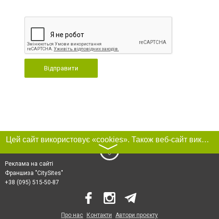
Відправити
Цей сайт використовує «cookies». Також веб-сайт використовує інтернет-сервіс для збору технічних даних стосовно відвідувачів з метою отримання маркетингової та статистичної інформації. Умови обробки даних відвідувачів сайту див.
〉
Реклама на сайті
Франшиза "CitySites"
+38 (095) 515-50-87
Про нас
Контакти
Автори проєкту