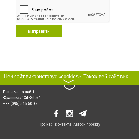
Відправити
Цей сайт використовує «cookies». Також веб-сайт використовує інтернет-сервіс для збору технічних даних стосовно відвідувачів з метою отримання маркетингової та статистичної інформації. Умови обробки даних відвідувачів сайту див.
〉
Реклама на сайті
Франшиза "CitySites"
+38 (095) 515-50-87
Про нас
Контакти
Автори проєкту