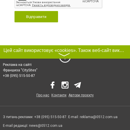
Відправити
Цей сайт використовує «cookies». Також веб-сайт використовує інтернет-сервіс для збору технічних даних стосовно відвідувачів з метою отримання маркетингової та статистичної інформації. Умови обробки даних відвідувачів сайту див.
〉
Реклама на сайті
Франшиза "CitySites"
+38 (095) 515-50-87
Про нас
Контакти
Автори проєкту
З питань реклами: +38 (095) 515-50-87. E-mail:
reklama@0512.com.ua
E-mail редакції:
news@0512.com.ua