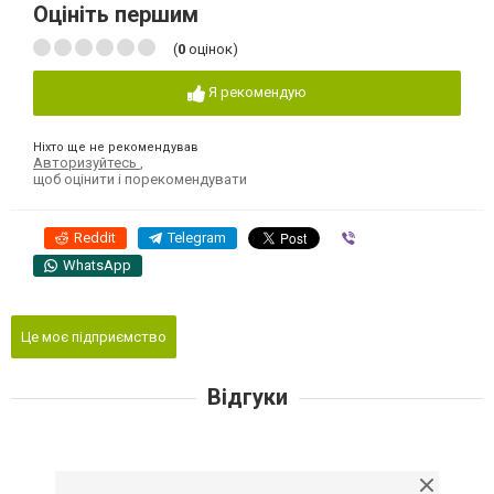
Оцініть першим
(
0
оцінок)
Я рекомендую
Ніхто ще не рекомендував
Авторизуйтесь
,
щоб оцінити і порекомендувати
Reddit
Telegram
Viber
WhatsApp
Це моє підприємство
Відгуки