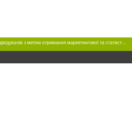
Цей сайт використовує «cookies». Також веб-сайт використовує інтернет-сервіс для збору технічних даних стосовно відвідувачів з метою отримання маркетингової та статистичної інформації. Умови обробки даних відвідувачів сайту див.
розміщення в
обов'язкове
нижче другого
цпроєкт",
реклами.