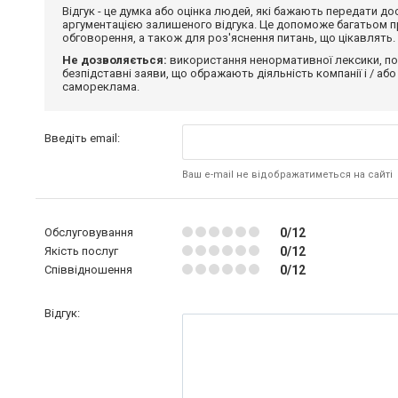
Відгук - це думка або оцінка людей, які бажають передати 
аргументацією залишеного відгука. Це допоможе багатьом пр
обговорення, а також для роз'яснення питань, що цікавлять.
Не дозволяється:
використання ненормативної лексики, по
безпідставні заяви, що ображають діяльність компанії і / або
самореклама.
Введіть email:
Ваш e-mail не відображатиметься на сайті
Обслуговування
0/12
Якість послуг
0/12
Співвідношення
0/12
Відгук: