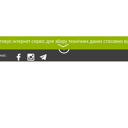
〉
нас :
и
Автори проєкту
ування матеріалів без отримання попередньої згоди 0512.com.ua за умови 
вого посилання на 0512.com.ua - Сайт міста Миколаєва. Для інтернет-видань 
го, відкритого для пошукових систем гіперпосилання на цитовані статті не 
або в якості джерела. Порушення виняткових прав переслідується Законом.
ками "Новини компаній", "Промо", "Партнерський матеріал", "Партнерський спе
", "Пресреліз", "PR", "Офіційно", "Політична реклама" публікуються на правах 
нційності
Правила сайту
Правила класифайд
Редакційна політика