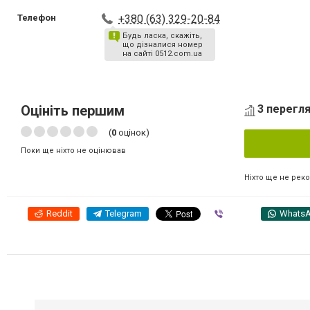
Телефон
+380 (63) 329-20-84
Будь ласка, скажіть,
що дізналися номер
на сайті 0512.com.ua
Оцініть першим
3 перегля
(
0
оцінок)
Поки ще ніхто не оцінював
Ніхто ще не рек
Reddit
Telegram
Viber
Whats