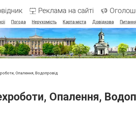
відник
Реклама на сайті
Оголош
сії
Погода
Нерухомість
Карта міста
Довідкова
Питання
роботи, Опалення, Водопровід
хроботи, Опалення, Водо