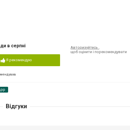
ди в серпні
Авторизуйтесь
,
щоб оцінити і порекомендувати
Я рекомендую
омендував
App
Відгуки