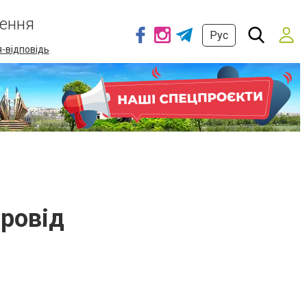
ення
Рус
-відповідь
провід