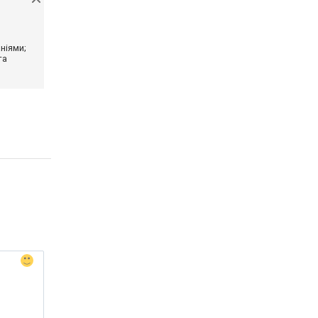
ніями;
та