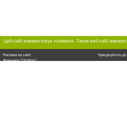
Приєднуйтесь до 
Реклама на сайті
Франшиза "CitySites"
+38 (095) 515-50-87
Про нас
Контакт
З питань реклами: +38 (095) 515-50-87. E-mail:
Допускається цит
reklama@0512.com.ua
тексті обов'язко
розміщення прямо
абзацу в тексті 
E-mail редакції:
news@0512.com.ua
Матеріали з плаш
"Політичні новини
Політика конфіде