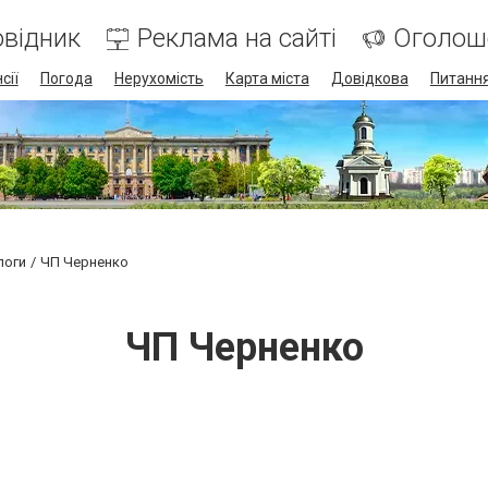
відник
Реклама на сайті
Оголош
сії
Погода
Нерухомість
Карта міста
Довідкова
Питання
логи
ЧП Черненко
ЧП Черненко