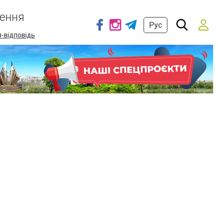
ення
Рус
-відповідь