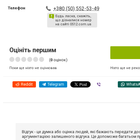
Телефон
+380 (50) 552-53-49
Будь ласка, скажіть,
що дізналися номер
на сайті 0512.com.ua
Оцініть першим
(
0
оцінок)
Ніхто ще не рек
Поки ще ніхто не оцінював
Reddit
Telegram
Viber
Whats
Відгук - це думка або оцінка людей, які бажають передати 
аргументацією залишеного відгука. Це допоможе багатьом пр