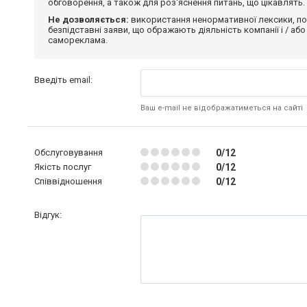
обговорення, а також для роз'яснення питань, що цікавлять.
Не дозволяється:
використання ненормативної лексики, по
безпідставні заяви, що ображають діяльність компанії і / або
самореклама.
Введіть email:
Ваш e-mail не відображатиметься на сайті
Обслуговування
0/12
Якість послуг
0/12
Співвідношення
0/12
Відгук: