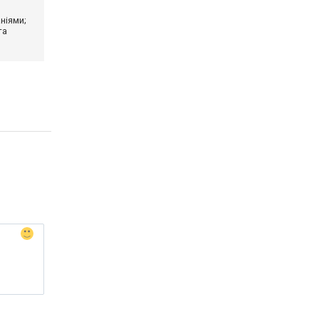
ніями;
та