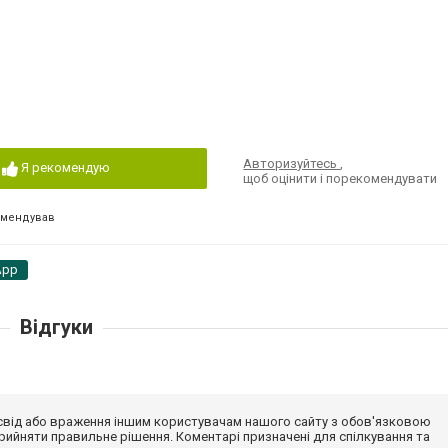
Авторизуйтесь
,
Я рекомендую
щоб оцінити і порекомендувати
омендував
App
Відгуки
досвід або враження іншим користувачам нашого сайту з обов'язковою
ийняти правильне рішення. Коментарі призначені для спілкування та