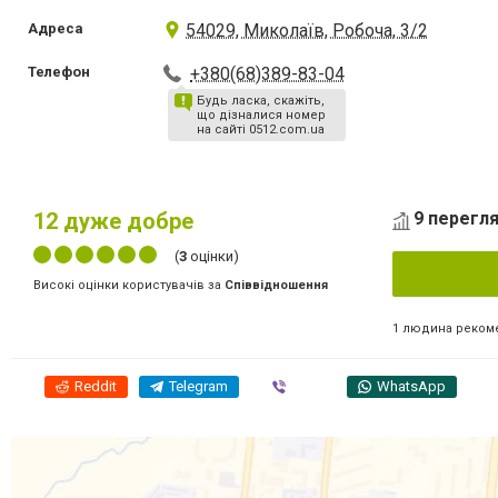
Адреса
54029, Миколаїв, Робоча, 3/2
Телефон
+380(68)389-83-04
Будь ласка, скажіть,
що дізналися номер
на сайті 0512.com.ua
12
дуже добре
9 перегля
(
3
оцінки)
Високі оцінки користувачів за
Співвідношення
1 людина реком
Reddit
Telegram
Viber
WhatsApp