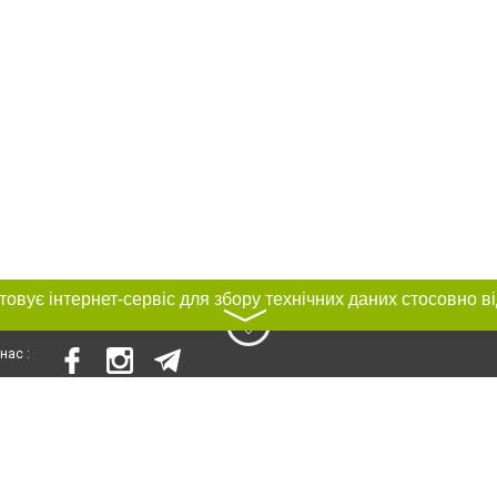
〉
нас :
и
Автори проєкту
ування матеріалів без отримання попередньої згоди 0512.com.ua за умови 
вого посилання на 0512.com.ua - Сайт міста Миколаєва. Для інтернет-видань 