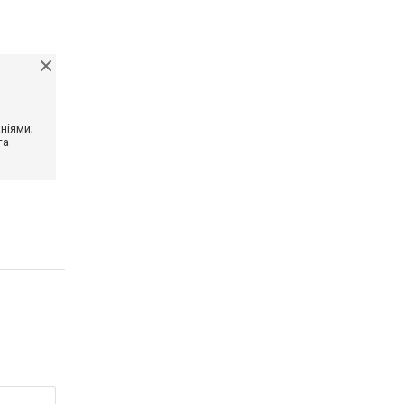
ніями;
та