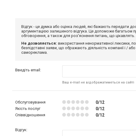
Відгук - це думка або оцінка людей, які бажають передати 
аргументацією залишеного відгука. Це допоможе багатьом пр
обговорення, а також для роз'яснення питань, що цікавлять.
Не дозволяється:
використання ненормативної лексики, по
безпідставні заяви, що ображають діяльність компанії і / або
самореклама.
Введіть email:
Ваш e-mail не відображатиметься на сайті
Обслуговування
0/12
Якість послуг
0/12
Співвідношення
0/12
Відгук: