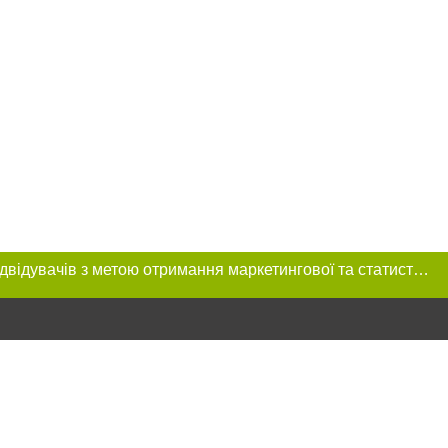
Цей сайт використовує «cookies». Також веб-сайт використовує інтернет-сервіс для збору технічних даних стосовно відвідувачів з метою отримання маркетингової та статистичної інформації. Умови обробки даних відвідувачів сайту див.
розміщення в
обов'язкове