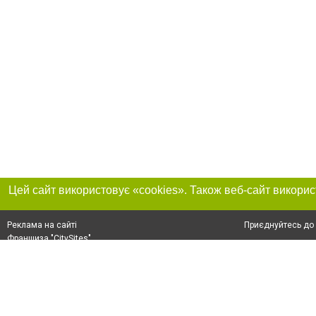
Приєднуйтесь до 
Реклама на сайті
Франшиза "CitySites"
+38 (095) 515-50-87
Про нас
Контакт
З питань реклами: +38 (095) 515-50-87. E-mail:
Допускається цит
reklama@0512.com.ua
тексті обов'язко