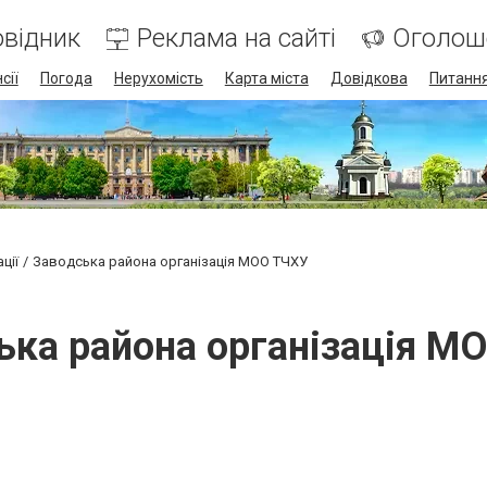
відник
Реклама на сайті
Оголош
сії
Погода
Нерухомість
Карта міста
Довідкова
Питання
ації
Заводська района організація МОО ТЧХУ
ька района організація М