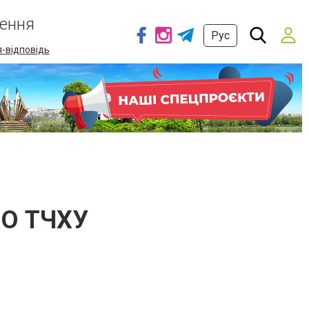
ення
Рус
-відповідь
ОО ТЧХУ