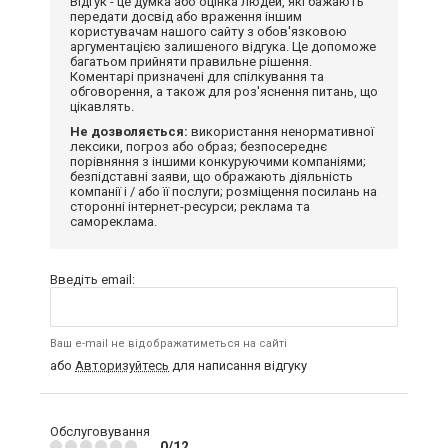
Відгук - це думка або оцінка людей, які бажають
передати досвід або враження іншим
користувачам нашого сайту з обов'язковою
аргументацією залишеного відгука. Це допоможе
багатьом прийняти правильне рішення.
Коментарі призначені для спілкування та
обговорення, а також для роз'яснення питань, що
цікавлять.
Не дозволяється:
використання ненормативної
лексики, погроз або образ; безпосереднє
порівняння з іншими конкуруючими компаніями;
безпідставні заяви, що ображають діяльність
компанії і / або її послуги; розміщення посилань на
сторонні інтернет-ресурси; реклама та
самореклама.
Введіть email:
Ваш e-mail не відображатиметься на сайті
або
Авторизуйтесь
для написання відгуку
Обслуговування
0/12