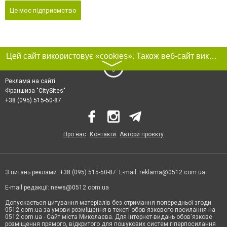
Це моє підприємство
Цей сайт використовує «cookies». Також веб-сайт використовує інтернет-сервіс для збору технічних даних стосовно відвідувачів з метою отримання маркетингової та статистичної інформації. Умови обробки даних відвідувачів сайту див.
〉
Реклама на сайті
Франшиза "CitySites"
+38 (095) 515-50-87
Про нас
Контакти
Автори проєкту
З питань реклами: +38 (095) 515-50-87. E-mail:
reklama@0512.com.ua
E-mail редакції:
news@0512.com.ua
Допускається цитування матеріалів без отримання попередньої згоди
0512.com.ua за умови розміщення в тексті обов'язкового посилання на
0512.com.ua - Сайт міста Миколаєва. Для інтернет-видань обов'язкове
розміщення прямого, відкритого для пошукових систем гіперпосилання