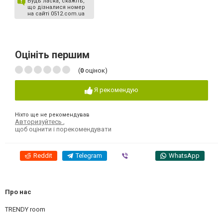
Будь ласка, скажіть,
що дізналися номер
на сайті 0512.com.ua
Оцініть першим
(
0
оцінок)
Я рекомендую
Ніхто ще не рекомендував
Авторизуйтесь
,
щоб оцінити і порекомендувати
Reddit
Telegram
Viber
WhatsApp
Про нас
TRENDY room