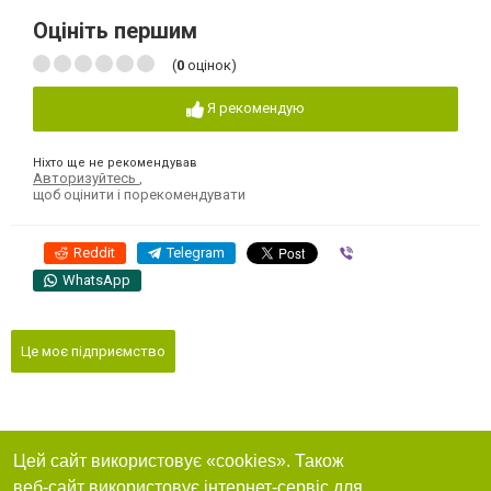
Оцініть першим
(
0
оцінок)
Я рекомендую
Ніхто ще не рекомендував
Авторизуйтесь
,
щоб оцінити і порекомендувати
Reddit
Telegram
Viber
WhatsApp
Це моє підприємство
Цей сайт використовує «cookies». Також
веб-сайт використовує інтернет-сервіс для