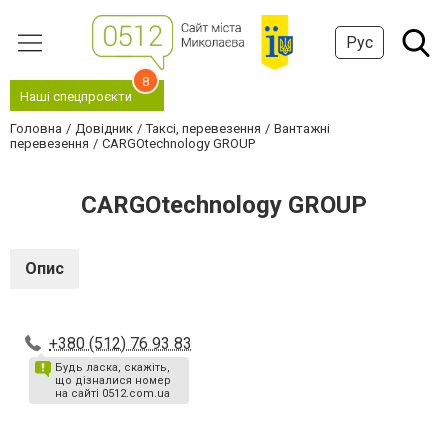
Рус
8
Наші спецпроєкти
Головна
Довідник
Таксі, перевезення
Вантажні
перевезення
CARGOtechnology GROUP
CARGOtechnology GROUP
Опис
+380 (512) 76 93 83
Будь ласка, скажіть,
що дізналися номер
на сайті 0512.com.ua