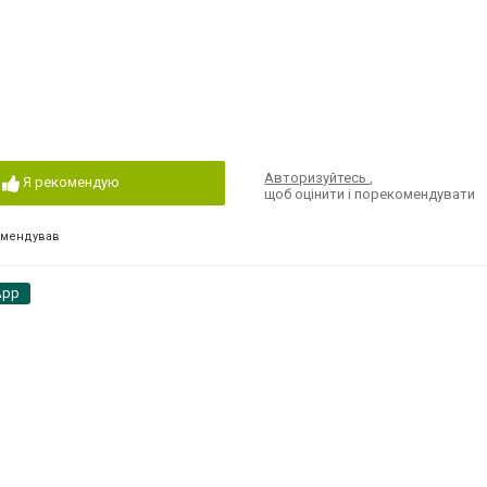
Авторизуйтесь
,
Я рекомендую
щоб оцінити і порекомендувати
омендував
App