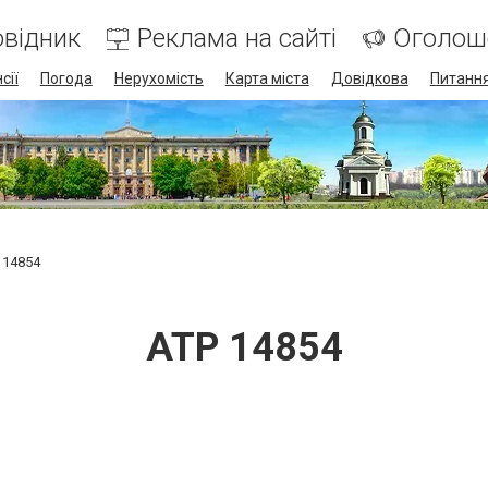
відник
Реклама на сайті
Оголош
сії
Погода
Нерухомість
Карта міста
Довідкова
Питання
 14854
ATP 14854