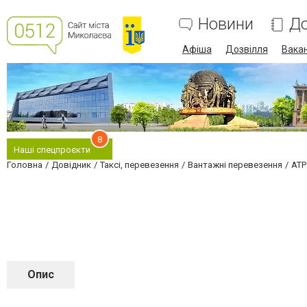
Новини
До
Афіша
Дозвілля
Вакан
8
Наші спецпроєкти
Головна
Довідник
Таксі, перевезення
Вантажні перевезення
ATP
Опис