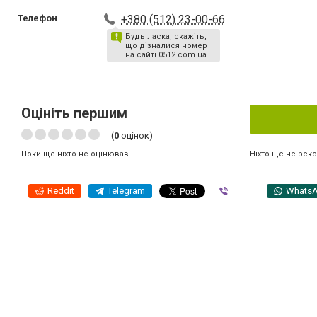
Телефон
+380 (512) 23-00-66
Будь ласка, скажіть,
що дізналися номер
на сайті 0512.com.ua
Оцініть першим
(
0
оцінок)
Ніхто ще не рек
Поки ще ніхто не оцінював
Reddit
Telegram
Viber
Whats