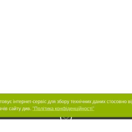
товує інтернет-сервіс для збору технічних даних стосовно в
ачів сайту див.
"Політика конфіденційності"
нас :