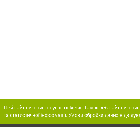
Цей сайт використовує «cookies». Також веб-сайт викорис
та статистичної інформації. Умови обробки даних відвідув
Приєднуйтесь до 
Реклама на сайті
Франшиза "CitySites"