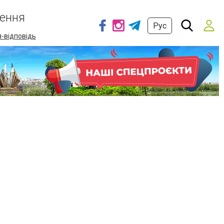
ення
Рус
-відповідь