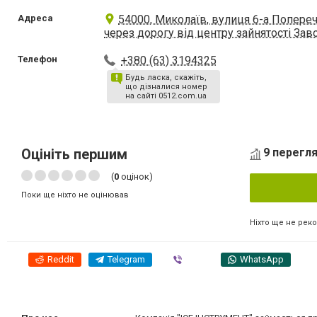
Адреса
54000, Миколаїв, вулиця 6-а Попереч
через дорогу від центру зайнятості За
Телефон
+380 (63) 3194325
Будь ласка, скажіть,
що дізналися номер
на сайті 0512.com.ua
Оцініть першим
9 перегля
(
0
оцінок)
Поки ще ніхто не оцінював
Ніхто ще не рек
Reddit
Telegram
Viber
WhatsApp