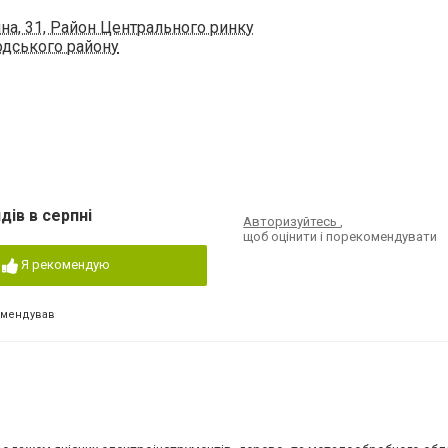
на, 31, Район Центрального ринку
водського району
дів в серпні
Авторизуйтесь
,
щоб оцінити і порекомендувати
Я рекомендую
омендував