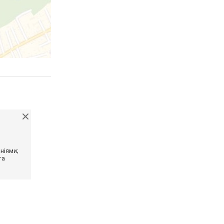
ніями;
та