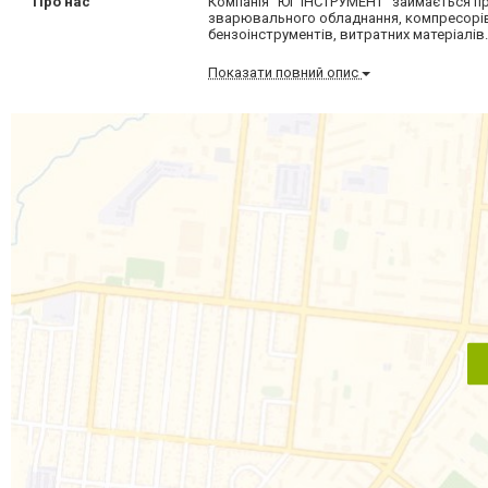
Про нас
Компанія "ЮГ ІНСТРУМЕНТ" займається пр
зварювального обладнання, компресорів т
бензоінструментів, витратних матеріалів
Показати повний опис