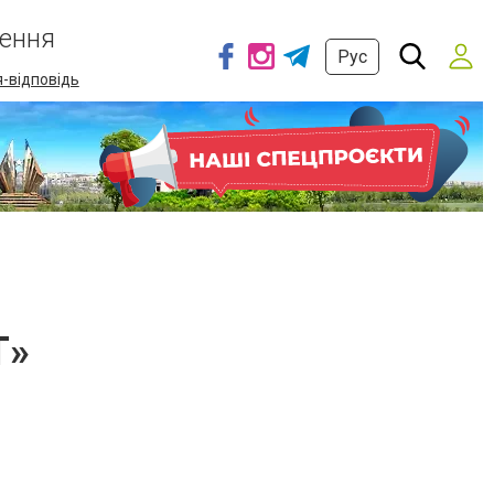
ення
Рус
-відповідь
Т»