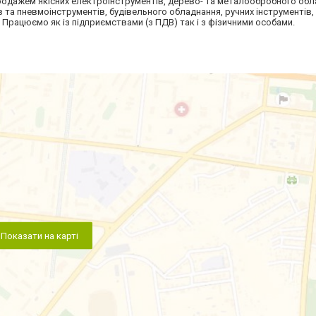
одажем якісних електроінструментів, дерево- та металообробного обл
а пневмоінструментів, будівельного обладнання, ручних інструментів, 
. Працюємо як із підприємствами (з ПДВ) так і з фізичними особами.
Показати на карті