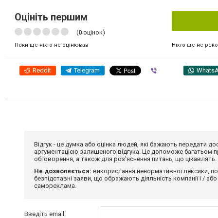
Оцініть першим
(
0
оцінок)
Ніхто ще не рек
Поки ще ніхто не оцінював
Reddit
Telegram
Viber
Whats
Відгук - це думка або оцінка людей, які бажають передати 
аргументацією залишеного відгука. Це допоможе багатьом пр
обговорення, а також для роз'яснення питань, що цікавлять.
Не дозволяється:
використання ненормативної лексики, по
безпідставні заяви, що ображають діяльність компанії і / або
самореклама.
Введіть email: