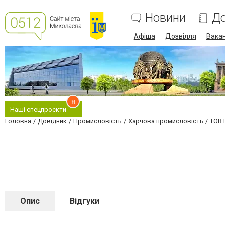
Новини
До
Афіша
Дозвілля
Вакан
8
Наші спецпроєкти
Головна
Довідник
Промисловість
Харчова промисловість
ТОВ 
Опис
Відгуки