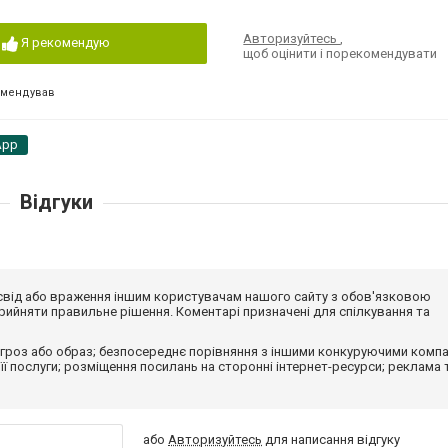
Авторизуйтесь
,
Я рекомендую
щоб оцінити і порекомендувати
омендував
App
Відгуки
досвід або враження іншим користувачам нашого сайту з обов'язковою
ийняти правильне рішення. Коментарі призначені для спілкування та
гроз або образ; безпосереднє порівняння з іншими конкуруючими компа
 її послуги; розміщення посилань на сторонні інтернет-ресурси; реклама 
або
Авторизуйтесь
для написання відгуку