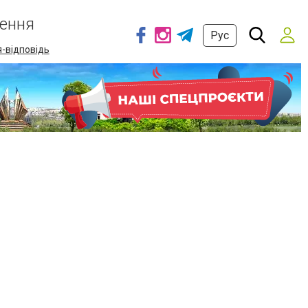
ення
Рус
-відповідь