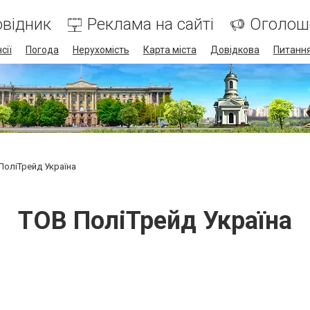
відник
Реклама на сайті
Оголош
сії
Погода
Нерухомість
Карта міста
Довідкова
Питання
ПоліТрейд Україна
ТОВ ПоліТрейд Україна