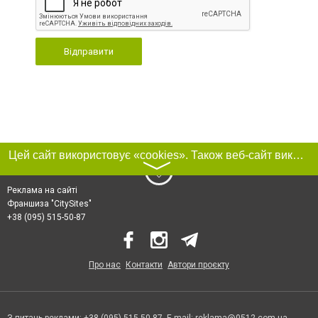
Відправити
Цей сайт використовує «cookies». Також веб-сайт використовує інтернет-сервіс для збору технічних даних стосовно відвідувачів з метою отримання маркетингової та статистичної інформації. Умови обробки даних відвідувачів сайту див.
〉
Реклама на сайті
Франшиза "CitySites"
+38 (095) 515-50-87
Про нас
Контакти
Автори проєкту