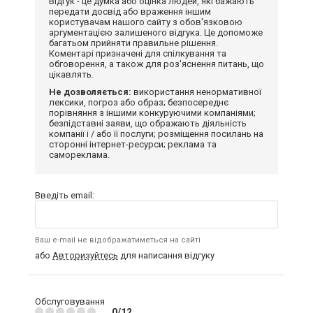
Відгук - це думка або оцінка людей, які бажають
передати досвід або враження іншим
користувачам нашого сайту з обов'язковою
аргументацією залишеного відгука. Це допоможе
багатьом прийняти правильне рішення.
Коментарі призначені для спілкування та
обговорення, а також для роз'яснення питань, що
цікавлять.
Не дозволяється:
використання ненормативної
лексики, погроз або образ; безпосереднє
порівняння з іншими конкуруючими компаніями;
безпідставні заяви, що ображають діяльність
компанії і / або її послуги; розміщення посилань на
сторонні інтернет-ресурси; реклама та
самореклама.
Введіть email:
Ваш e-mail не відображатиметься на сайті
або
Авторизуйтесь
для написання відгуку
Обслуговування
0/12