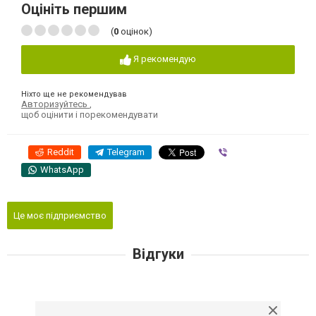
Оцініть першим
(
0
оцінок)
Я рекомендую
Ніхто ще не рекомендував
Авторизуйтесь
,
щоб оцінити і порекомендувати
Reddit
Telegram
Viber
WhatsApp
Це моє підприємство
Відгуки