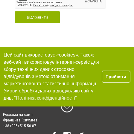
Відправити
Цей сайт використовує «cookies». Також
веб-сайт використовує інтернет-сервіс для
збору технічних даних стосовно
відвідувачів з метою отримання
Прийняти
маркетингової та статистичної інформації.
Умови обробки даних відвідувачів сайту
див.
"Політика конфіденційності"
Реклама на сайті
Франшиза "CitySites"
+38 (095) 515-50-87