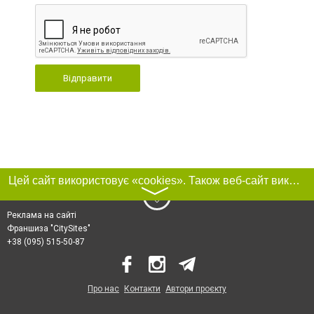
Відправити
Цей сайт використовує «cookies». Також веб-сайт використовує інтернет-сервіс для збору технічних даних стосовно відвідувачів з метою отримання маркетингової та статистичної інформації. Умови обробки даних відвідувачів сайту див.
〉
Реклама на сайті
Франшиза "CitySites"
+38 (095) 515-50-87
Про нас
Контакти
Автори проєкту