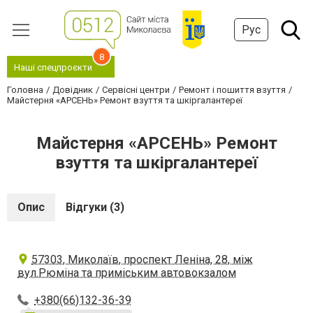
Рус
8
Наші спецпроєкти
Головна
Довідник
Сервісні центри
Ремонт і пошиття взуття
Майстерня «АРСЕНЬ» Ремонт взуття та шкіргалантереї
Майстерня «АРСЕНЬ» Ремонт
взуття та шкіргалантереї
Опис
Відгуки (3)
57303, Миколаїв, проспект Леніна, 28, між
вул.Рюміна та приміським автовокзалом
+380(66)132-36-39