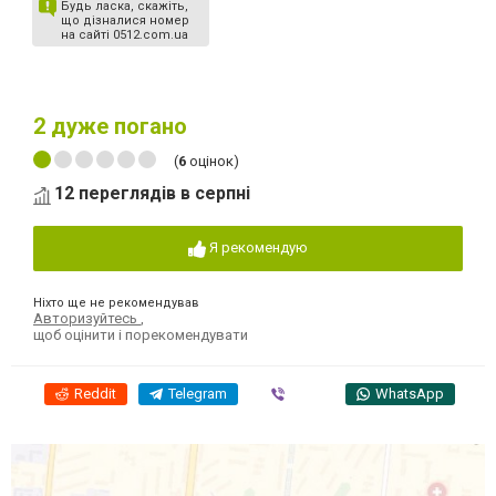
Будь ласка, скажіть,
що дізналися номер
на сайті 0512.com.ua
2
дуже погано
(
6
оцінок)
12 переглядів в серпні
Я рекомендую
Ніхто ще не рекомендував
Авторизуйтесь
,
щоб оцінити і порекомендувати
Reddit
Telegram
Viber
WhatsApp