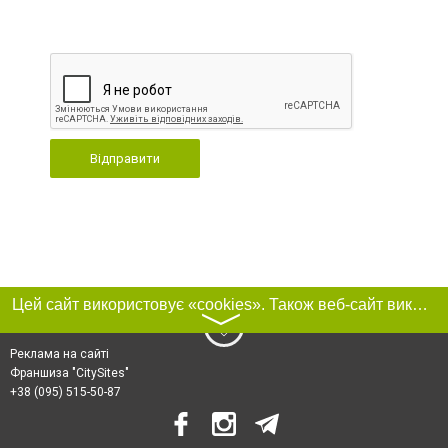
Відправити
Цей сайт використовує «cookies». Також веб-сайт використовує інтернет-сервіс для збору технічних даних стосовно відвідувачів з метою отримання маркетингової та статистичної інформації. Умови обробки даних відвідувачів сайту див.
〉
Реклама на сайті
Франшиза "CitySites"
+38 (095) 515-50-87